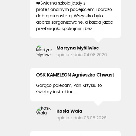
❤️Świetna szkoła jazdy z
profesjonalnym podejściem i bardzo
dobrą atmosferą. Wszystko było
dobrze zorganizowane, a każda jazda
przebiegała spokojnie i bez...
Martyna Myśliwiec
opinia z dnia 04.08.2026
OSK KAMELEON Agnieszka Chwast
Gorąco polecam, Pan Krzysiu to
świetny instruktor....
Kasia Wala
opinia z dnia 03.08.2026