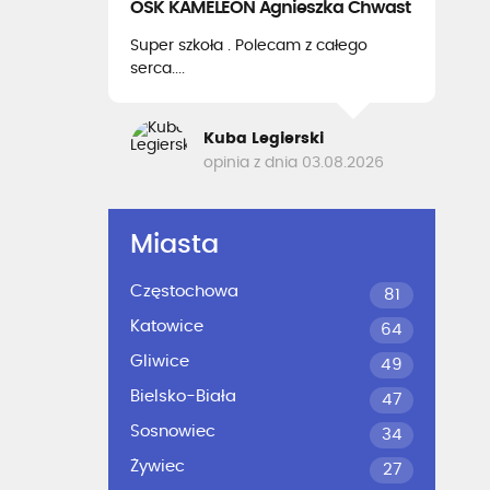
OSK KAMELEON Agnieszka Chwast
Super szkoła . Polecam z całego
serca....
Kuba Legierski
opinia z dnia 03.08.2026
Miasta
Częstochowa
81
Katowice
64
Gliwice
49
Bielsko-Biała
47
Sosnowiec
34
Żywiec
27