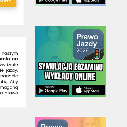
RMINY
w naszym
amin na
 wydziale
ę jazdy,
 badanie
sobą. Aby
wymaganą
na prawo