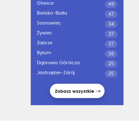
Gliwice
49
Bielsko-Biała
47
Sosnowiec
34
Żywiec
27
Zabrze
27
Bytom
26
Dąbrowa Górnicza
25
Jastrzębie-Zdrój
25
Zobacz wszystkie