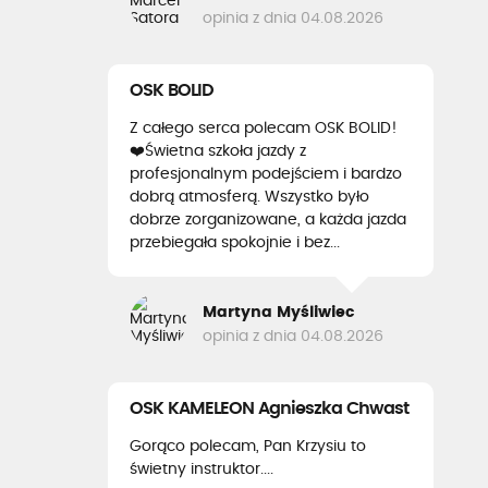
opinia z dnia 04.08.2026
OSK BOLID
Z całego serca polecam OSK BOLID!
❤️Świetna szkoła jazdy z
profesjonalnym podejściem i bardzo
dobrą atmosferą. Wszystko było
dobrze zorganizowane, a każda jazda
przebiegała spokojnie i bez...
Martyna Myśliwiec
opinia z dnia 04.08.2026
OSK KAMELEON Agnieszka Chwast
Gorąco polecam, Pan Krzysiu to
świetny instruktor....