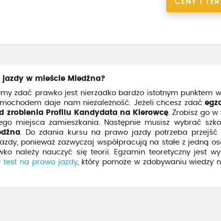
CENY I TE
 jazdy w mieście Miedźna?
emy zdać prawko jest nierzadko bardzo istotnym punktem 
samochodem daje nam niezależność. Jeżeli chcesz zdać
egz
d zrobienia Profilu Kandydata na Kierowcę
. Zrobisz go w
go miejsca zamieszkania. Następnie musisz wybrać szkoł
edźna
. Do zdania kursu na prawo jazdy potrzeba przejść
 jazdy, ponieważ zazwyczaj współpracują na stałe z jedną o
ko należy nauczyć się teorii. Egzamin teoretyczny jest 
 test na prawo jazdy
, który pomoże w zdobywaniu wiedzy 