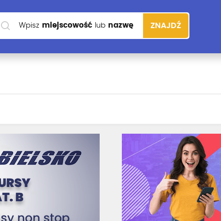
Wpisz
miejscowość
lub
nazwę
ZNAJDŹ
szkoły