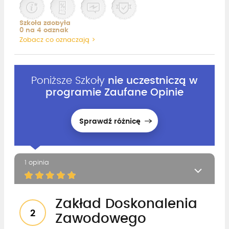
Szkoła zdobyła
0 na 4 odznak
Zobacz co oznaczają >
Poniższe Szkoły
nie uczestniczą w
programie Zaufane Opinie
Sprawdź różnicę
1 opinia
Zakład Doskonalenia
2
Zawodowego