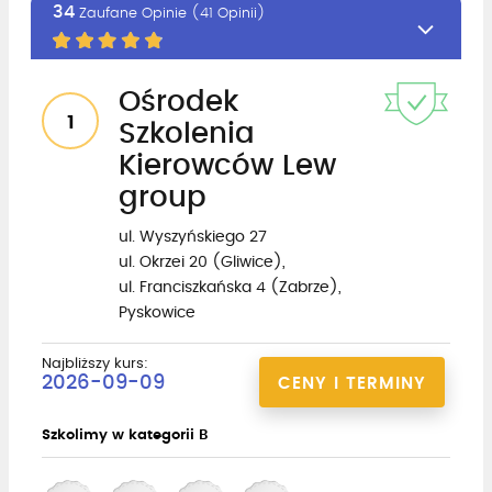
34
Zaufane Opinie (41 Opinii)
Ośrodek
1
Szkolenia
Kierowców Lew
group
ul. Wyszyńskiego 27
ul. Okrzei 20 (Gliwice),
ul. Franciszkańska 4 (Zabrze),
Pyskowice
Najbliższy kurs:
2026-09-09
CENY I TERMINY
Szkolimy w kategorii B