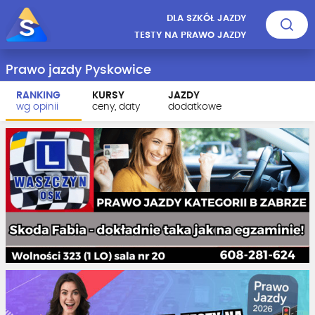
DLA SZKÓŁ JAZDY
TESTY NA PRAWO JAZDY
Prawo jazdy Pyskowice
RANKING
KURSY
JAZDY
wg opinii
ceny, daty
dodatkowe