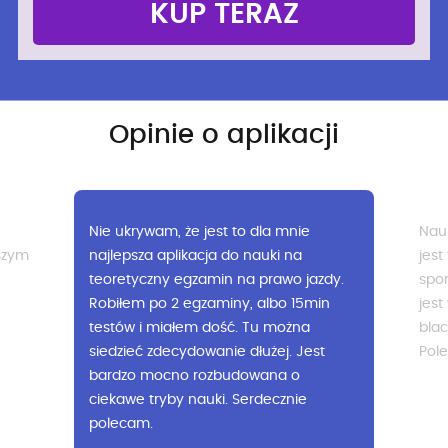
KUP TERAZ
Opinie o aplikacji
Nauka testów jest darmowa, fajnie, że
Świ
jest to zrobione działami. Można się
na 
dy.
sporo nauczyć, Przy każdym pytaniu
plu
n
jest wyjaśnienie, więc nie kujesz na
czy
blachę tylko zrozumiesz co trzeba!
Dzi
t
Polecam.
Bły
pro