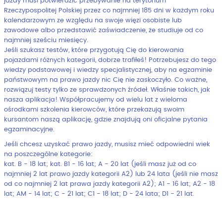
jazdy musi potwierdzić przebywanie na terytorium
Rzeczypospolitej Polskiej przez co najmniej 185 dni w każdym roku
kalendarzowym ze względu na swoje więzi osobiste lub
zawodowe albo przedstawić zaświadczenie, że studiuje od co
najmniej sześciu miesięcy.
Jeśli szukasz testów, które przygotują Cię do kierowania
pojazdami różnych kategorii, dobrze trafiłeś! Potrzebujesz do tego
wiedzy podstawowej i wiedzy specjalistycznej, aby na egzaminie
państwowym na prawo jazdy nic Cię nie zaskoczyło. Co ważne,
rozwiązuj testy tylko ze sprawdzonych źródeł. Właśnie takich, jak
nasza aplikacja! Współpracujemy od wielu lat z wieloma
ośrodkami szkolenia kierowców, które przekazują swoim
kursantom naszą aplikację, gdzie znajdują oni oficjalne pytania
egzaminacyjne.
Jeśli chcesz uzyskać prawo jazdy, musisz mieć odpowiedni wiek
na poszczególne kategorie:
kat. B - 18 lat; kat. B1 - 16 lat; A - 20 lat (jeśli masz już od co
najmniej 2 lat prawo jazdy kategorii A2) lub 24 lata (jeśli nie masz
od co najmniej 2 lat prawa jazdy kategorii A2); A1 - 16 lat; A2 - 18
lat; AM - 14 lat; C - 21 lat; C1 - 18 lat; D - 24 lata; D1 - 21 lat.