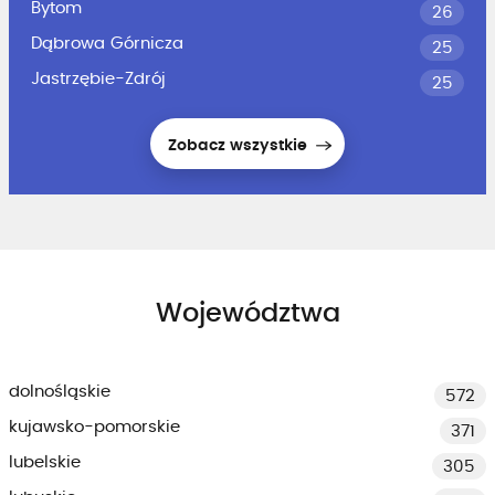
Bytom
26
Dąbrowa Górnicza
25
Jastrzębie-Zdrój
25
Zobacz wszystkie
Województwa
dolnośląskie
572
kujawsko-pomorskie
371
lubelskie
305