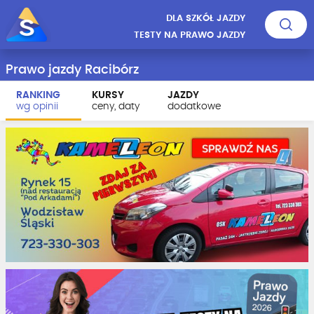
DLA SZKÓŁ JAZDY
TESTY NA PRAWO JAZDY
Prawo jazdy Racibórz
RANKING
KURSY
JAZDY
wg opinii
ceny, daty
dodatkowe