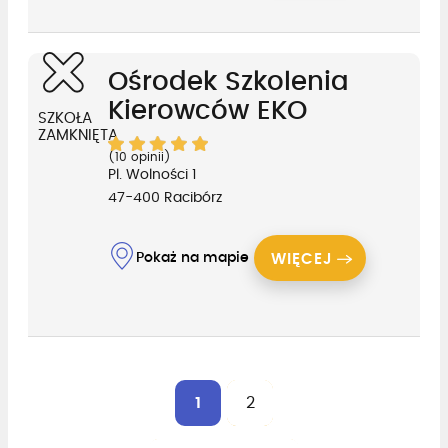
Ośrodek Szkolenia
Kierowców EKO
SZKOŁA
ZAMKNIĘTA
(10 opinii)
Pl. Wolności 1
47-400 Racibórz
Pokaż na mapie
WIĘCEJ
1
2