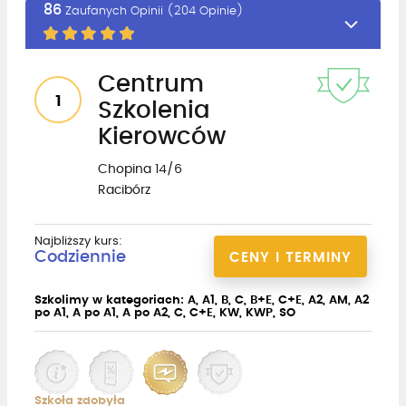
86
Zaufanych Opinii (204 Opinie)
Centrum
1
Szkolenia
Kierowców
Chopina 14/6
Racibórz
Najbliższy kurs:
Codziennie
CENY I TERMINY
Szkolimy w kategoriach: A, A1, B, C, B+E, C+E, A2, AM, A2
po A1, A po A1, A po A2, C, C+E, KW, KWP, SO
Szkoła zdobyła