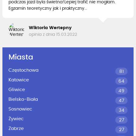
podczas jazd byla świetna!Lepiej trafić nie mogłam.
Egzamin teoretyczny jak i praktyczny...
Wiktoria Wertepny
opinia z dnia 15.03.2022
Miasta
Częstochowa
81
Katowice
64
Gliwice
49
Bielsko-Biała
47
Sosnowiec
34
Żywiec
27
Zabrze
27