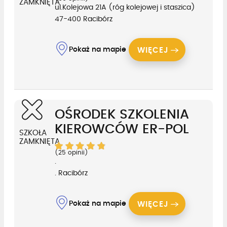
ZAMKNIĘTA
ul.Kolejowa 21A (róg kolejowej i staszica)
47-400 Racibórz
Pokaż na mapie
WIĘCEJ
OŚRODEK SZKOLENIA
KIEROWCÓW ER-POL
SZKOŁA
ZAMKNIĘTA
(25 opinii)
.
. Racibórz
Pokaż na mapie
WIĘCEJ