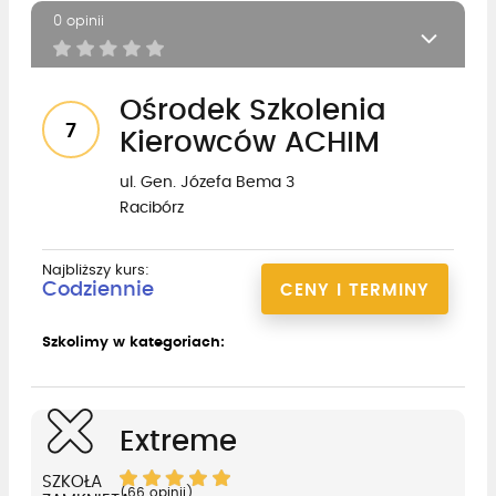
0 opinii
Ośrodek Szkolenia
7
Kierowców ACHIM
ul. Gen. Józefa Bema 3
Racibórz
Najbliższy kurs:
Codziennie
CENY I TERMINY
Szkolimy w kategoriach:
Extreme
SZKOŁA
(66 opinii)