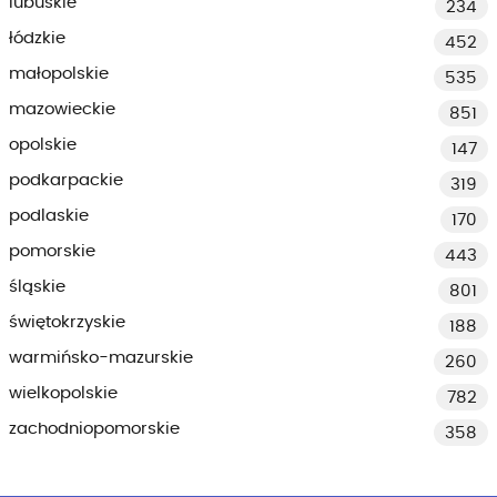
lubuskie
234
łódzkie
452
małopolskie
535
mazowieckie
851
opolskie
147
podkarpackie
319
podlaskie
170
pomorskie
443
śląskie
801
świętokrzyskie
188
warmińsko-mazurskie
260
wielkopolskie
782
zachodniopomorskie
358