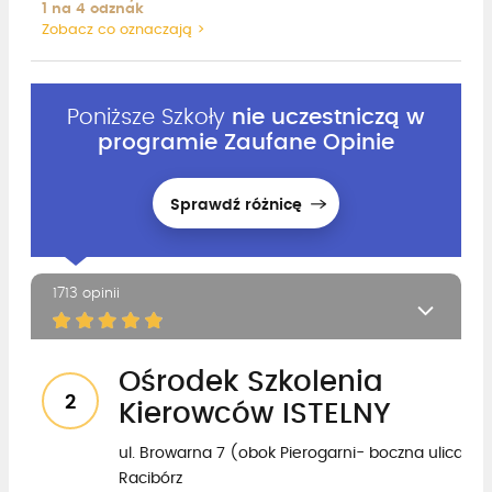
1 na 4 odznak
Zobacz co oznaczają >
Poniższe Szkoły
nie uczestniczą w
programie Zaufane Opinie
Sprawdź różnicę
1713 opinii
Ośrodek Szkolenia
2
Kierowców ISTELNY
ul. Browarna 7 (obok Pierogarni- boczna ulica ul.D
Racibórz