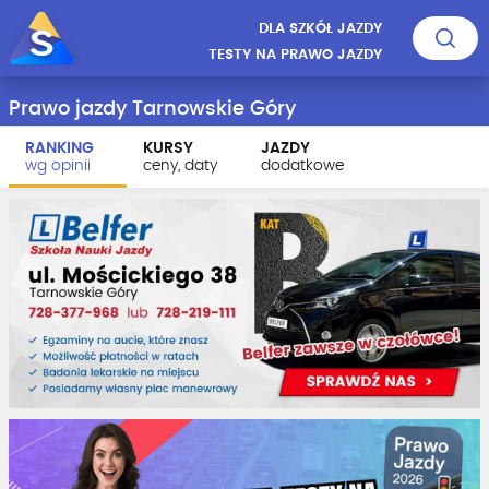
DLA SZKÓŁ JAZDY
TESTY NA PRAWO JAZDY
Prawo jazdy Tarnowskie Góry
RANKING
KURSY
JAZDY
wg opinii
ceny, daty
dodatkowe