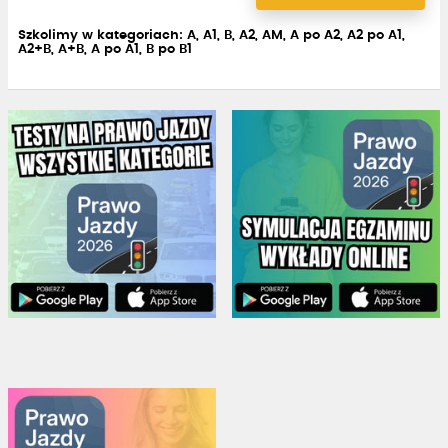
Szkolimy w kategoriach: A, A1, B, A2, AM, A po A2, A2 po A1,
A2+B, A+B, A po A1, B po B1