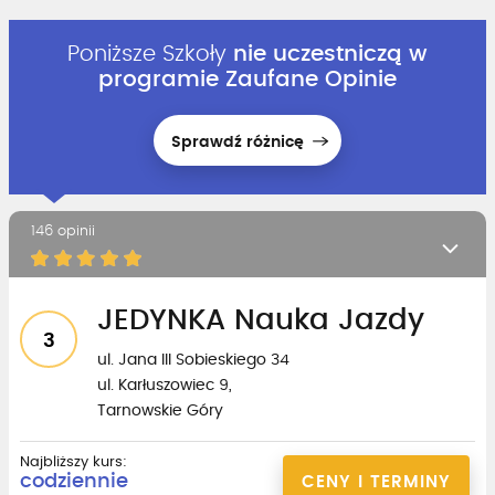
Poniższe Szkoły
nie uczestniczą w
programie Zaufane Opinie
Sprawdź różnicę
146 opinii
JEDYNKA Nauka Jazdy
3
ul. Jana III Sobieskiego 34
ul. Karłuszowiec 9,
Tarnowskie Góry
Najbliższy kurs:
codziennie
CENY I TERMINY