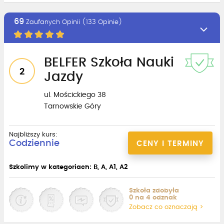
69
Zaufanych Opinii (133 Opinie)
BELFER Szkoła Nauki
2
Jazdy
ul. Mościckiego 38
Tarnowskie Góry
Najbliższy kurs:
Codziennie
CENY I TERMINY
Szkolimy w kategoriach: B, A, A1, A2
Szkoła zdobyła
0 na 4 odznak
Zobacz co oznaczają >