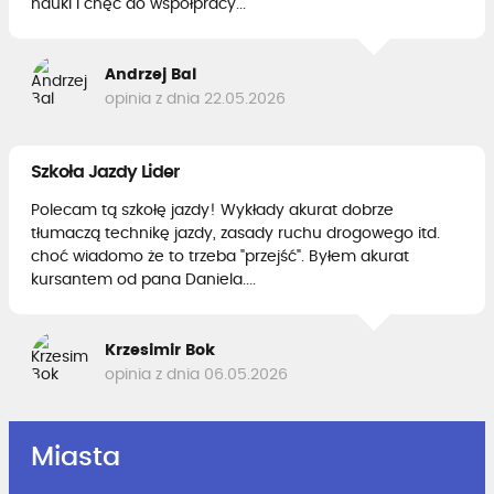
nauki i chęć do współpracy...
Andrzej Bal
opinia z dnia 22.05.2026
Szkoła Jazdy Lider
Polecam tą szkołę jazdy! Wykłady akurat dobrze
tłumaczą technikę jazdy, zasady ruchu drogowego itd.
choć wiadomo że to trzeba "przejść". Byłem akurat
kursantem od pana Daniela....
Krzesimir Bok
opinia z dnia 06.05.2026
Miasta