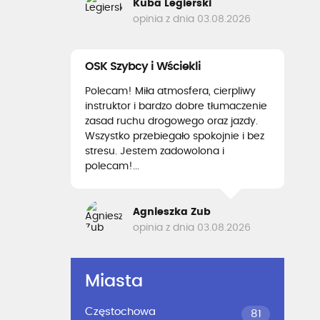
Kuba Legierski
opinia z dnia 03.08.2026
OSK Szybcy i Wściekli
Polecam! Miła atmosfera, cierpliwy
instruktor i bardzo dobre tłumaczenie
zasad ruchu drogowego oraz jazdy.
Wszystko przebiegało spokojnie i bez
stresu. Jestem zadowolona i
polecam!...
Agnieszka Zub
opinia z dnia 03.08.2026
Miasta
Częstochowa
81