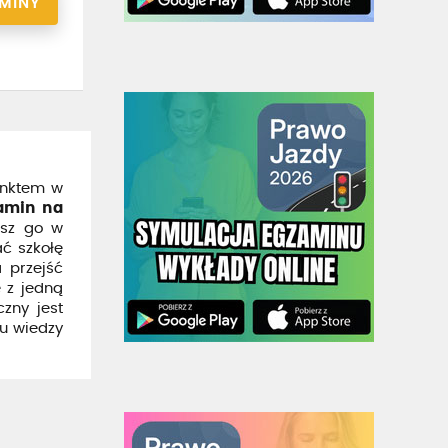
RMINY
unktem w
amin na
isz go w
ć szkołę
 przejść
e z jedną
zny jest
u wiedzy