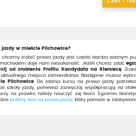
CENY I TE
 jazdy w mieście Pilchowice?
 chcemy zrobić prawo jazdy jest często bardzo ważnym p
samochodem daje nam niezależność. Jeżeli chcesz zdać
egz
nij od zrobienia Profilu Kandydata na Kierowcę
. Zrob
aktualnego miejsca zamieszkania. Następnie musisz wybra
ie Pilchowice
. Do zdania kursu na prawo jazdy potrzeba
od szkoły jazdy, ponieważ zazwyczaj współpracują na stał
sy na prawko należy nauczyć się teorii. Egzamin teoretyc
dzie
próbny test na prawo jazdy
, który pomoże w zdobywani