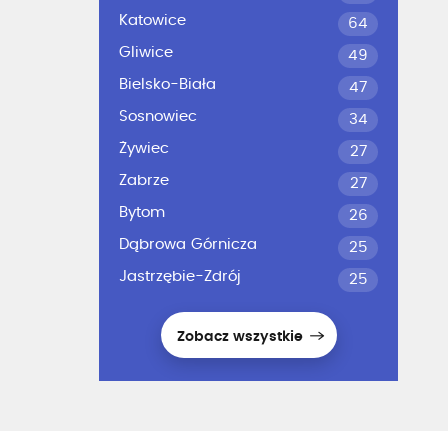
Katowice
64
Gliwice
49
Bielsko-Biała
47
Sosnowiec
34
Żywiec
27
Zabrze
27
Bytom
26
Dąbrowa Górnicza
25
Jastrzębie-Zdrój
25
Zobacz wszystkie