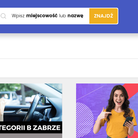
Wpisz
miejscowość
lub
nazwę
ZNAJDŹ
szkoły