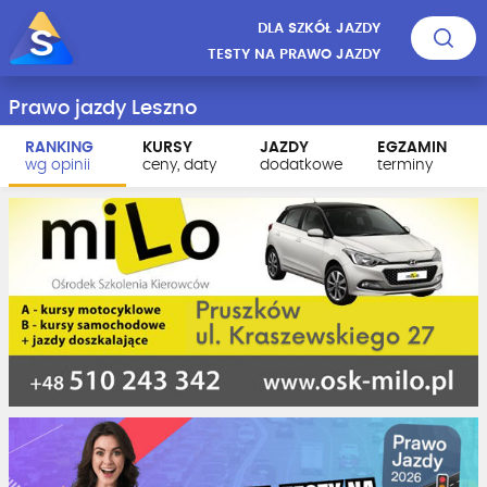
DLA SZKÓŁ JAZDY
TESTY NA PRAWO JAZDY
Prawo jazdy Leszno
RANKING
KURSY
JAZDY
EGZAMIN
wg opinii
ceny, daty
dodatkowe
terminy