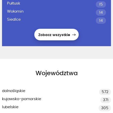
Pułtusk
15
Wołomin
14
Siedlce
14
Zobacz wszystkie
Województwa
dolnośląskie
572
kujawsko-pomorskie
371
lubelskie
305