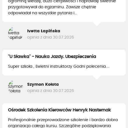
ogromną wiedzę, dużo cierpliwości i naprawdę świetnie
przygotowywał do egzaminu. Zawsze chętnie
odpowiadał na wszystkie pytania i...
Ivetta Łapińska
opinia z dnia 30.07.2026
"U Sławka" - Nauka Jazdy. Ubezpieczenia
Super szkoła , świetni instruktorzy Godni polecenia....
Szymon Kołota
opinia z dnia 30.07.2026
Ośrodek Szkolenia Kierowców Henryk Nasternak
Profesjonalnie przeprowadzone szkolenie i bardzo dobra
organizacja całego kursu. Szczególne podziękowania