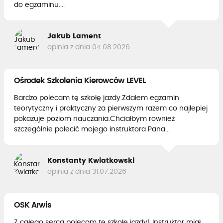
do egzaminu....
Jakub Lament
opinia z dnia 04.08.2026
Ośrodek Szkolenia Kierowców LEVEL
Bardzo polecam tę szkołę jazdy.Zdałem egzamin
teorytyczny i praktyczny za pierwszym razem co najlepiej
pokazuje poziom nauczania.Chciałbym rownież
szczególnie polecić mojego instruktora Pana...
Konstanty Kwiatkowski
opinia z dnia 31.07.2026
OSK Arwis
Z całego serca polecam tę szkołę jazdy! Instruktor miał