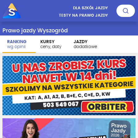
DLA SZKÓŁ JAZDY
TESTY NA PRAWO JAZDY
Prawo jazdy Wyszogród
RANKING
KURSY
JAZDY
wg opinii
ceny, daty
dodatkowe