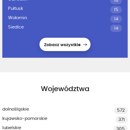
16
Pułtusk
15
Wołomin
14
Siedlce
14
Zobacz wszystkie
Województwa
dolnośląskie
572
kujawsko-pomorskie
371
lubelskie
305