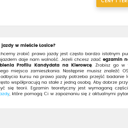
CENY I TE
 jazdy w mieście Łosice?
cemy zrobić prawo jazdy jest często bardzo istotnym p
pojazdem daje nam wolność. Jeżeli chcesz zdać
egzamin n
obienia Profilu Kandydata na Kierowcę
. Zrobisz go w 
ego miejsca zamieszkania. Następnie musisz znaleźć OS
 odbycia kursu na prawo jazdy potrzeba przejść badanie le
zęsto współpracują na stałe z jedną osobą. Aby dobrze prz
yć się teorii. Egzamin teoretyczny jest wymaganą części
jazdy
, które pomogą Ci w zapoznaniu się z aktualnymi pyta