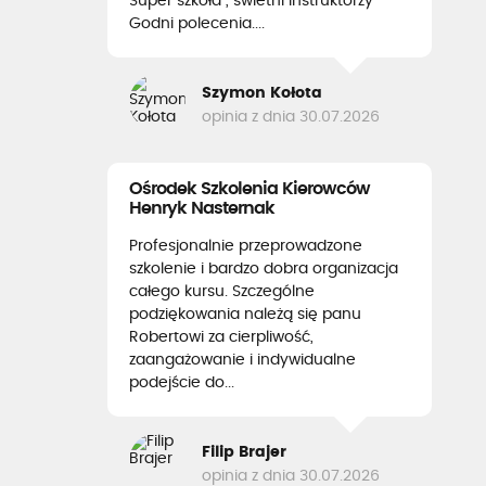
Super szkoła , świetni instruktorzy
Godni polecenia....
Szymon Kołota
opinia z dnia 30.07.2026
Ośrodek Szkolenia Kierowców
Henryk Nasternak
Profesjonalnie przeprowadzone
szkolenie i bardzo dobra organizacja
całego kursu. Szczególne
podziękowania należą się panu
Robertowi za cierpliwość,
zaangażowanie i indywidualne
podejście do...
Filip Brajer
opinia z dnia 30.07.2026