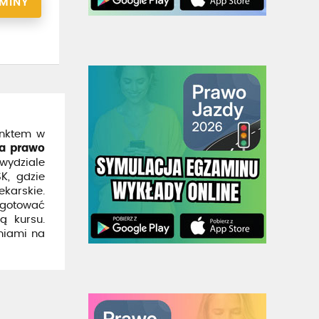
RMINY
unktem w
a prawo
wydziale
K, gdzie
karskie.
ygotować
ą kursu.
niami na