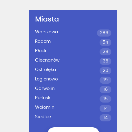
Miasta
Warszawa
289
Radom
54
Płock
39
Ciechanów
36
Ostrołęka
20
Legionowo
19
Garwolin
16
Pułtusk
15
Wołomin
14
Siedlce
14