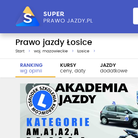
Prawo jazdy Łosice
Start
woj. mazowieckie
Łosice
RANKING
KURSY
JAZDY
wg opinii
ceny, daty
dodatkowe