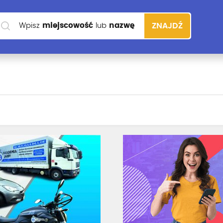
Wpisz
miejscowość
lub
nazwę
ZNAJDŹ
szkoły