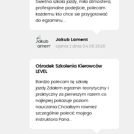
Świetna szkoła jazdy, miła atmosfera,
profesjonalne podejście, polecam
każdemu kto chce sie przygotować
do egzaminu....
Jakub Lament
opinia z dnia 04.08.2026
Ośrodek Szkolenia Kierowców
LEVEL
Bardzo polecam tę szkołę
jazdy.Zdałem egzamin teorytyczny i
praktyczny za pierwszym razem co
najlepiej pokazuje poziom
nauczania.Chciałbym rownież
szczególnie polecić mojego
instruktora Pana...