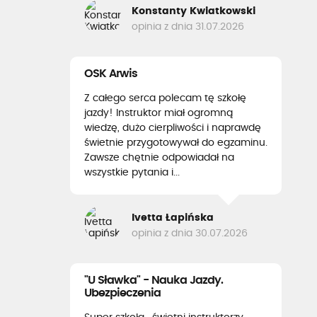
Konstanty Kwiatkowski
opinia z dnia 31.07.2026
OSK Arwis
Z całego serca polecam tę szkołę
jazdy! Instruktor miał ogromną
wiedzę, dużo cierpliwości i naprawdę
świetnie przygotowywał do egzaminu.
Zawsze chętnie odpowiadał na
wszystkie pytania i...
Ivetta Łapińska
opinia z dnia 30.07.2026
"U Sławka" - Nauka Jazdy.
Ubezpieczenia