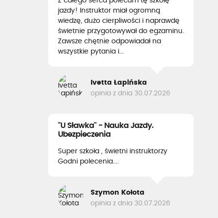
Z całego serca polecam tę szkołę
jazdy! Instruktor miał ogromną
wiedzę, dużo cierpliwości i naprawdę
świetnie przygotowywał do egzaminu.
Zawsze chętnie odpowiadał na
wszystkie pytania i...
Ivetta Łapińska
opinia z dnia 30.07.2026
"U Sławka" - Nauka Jazdy.
Ubezpieczenia
Super szkoła , świetni instruktorzy
Godni polecenia....
Szymon Kołota
opinia z dnia 30.07.2026