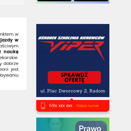
unktem w
 jazdy w
łaściwym
z naukę
karskie.
by dobrze
rii jest
obywaniu
69x xxx xxx
Pokaż numer