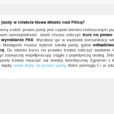
 jazdy w mieście Nowe Miasto nad Pilicą?
emy zrobić prawo jazdy jest często bardzo historycznym p
e nam samodzielność. Jeżeli chcesz zaliczyć
kurs na prawo
d wyrobienia PKK
. Wyrobisz go w wydziale komunikacji w
 Następnie musisz wybrać szkołę jazdy, gdzie
odbędzies
cą
. Do zdania kursu na prawko trzeba zaliczyć badanie le
dyż zazwyczaj współpracują ciągle z pojedynczą osobą. Że
dy trzeba nauczyć się wiedzy teoretycznej. Egzamin z teo
lu będą
nowe testy na prawo jazdy
, które pomogą Ci w zd