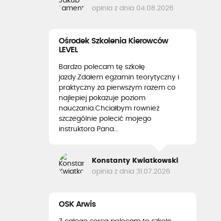
opinia z dnia 04.08.2026
Ośrodek Szkolenia Kierowców
LEVEL
Bardzo polecam tę szkołę
jazdy.Zdałem egzamin teorytyczny i
praktyczny za pierwszym razem co
najlepiej pokazuje poziom
nauczania.Chciałbym rownież
szczególnie polecić mojego
instruktora Pana...
Konstanty Kwiatkowski
opinia z dnia 31.07.2026
OSK Arwis