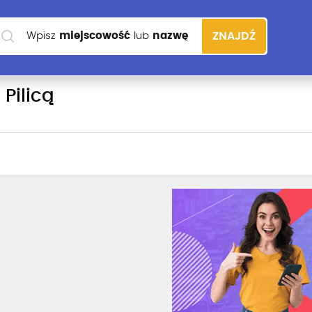
Wpisz
miejscowość
lub
nazwę
ZNAJDŹ
szkoły
Pilicą