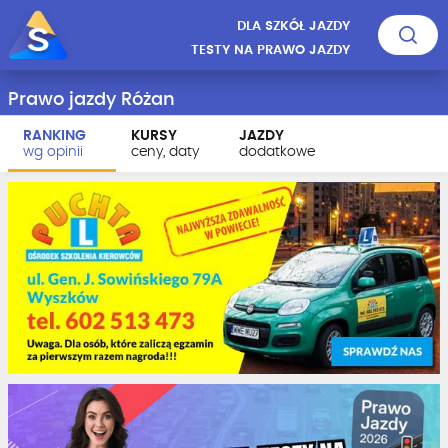
DLA SZKÓŁ JAZDY
TESTY NA PRAWO JAZDY
Prawo jazdy Różan
RANKING
KURSY
JAZDY
wg opinii
ceny, daty
dodatkowe