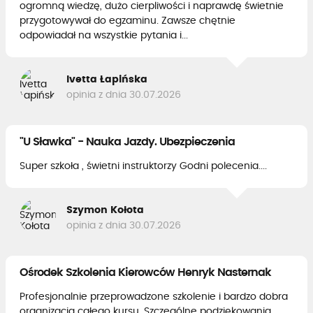
ogromną wiedzę, dużo cierpliwości i naprawdę świetnie
przygotowywał do egzaminu. Zawsze chętnie
odpowiadał na wszystkie pytania i...
Ivetta Łapińska
opinia z dnia 30.07.2026
"U Sławka" - Nauka Jazdy. Ubezpieczenia
Super szkoła , świetni instruktorzy Godni polecenia....
Szymon Kołota
opinia z dnia 30.07.2026
Ośrodek Szkolenia Kierowców Henryk Nasternak
Profesjonalnie przeprowadzone szkolenie i bardzo dobra
organizacja całego kursu. Szczególne podziękowania