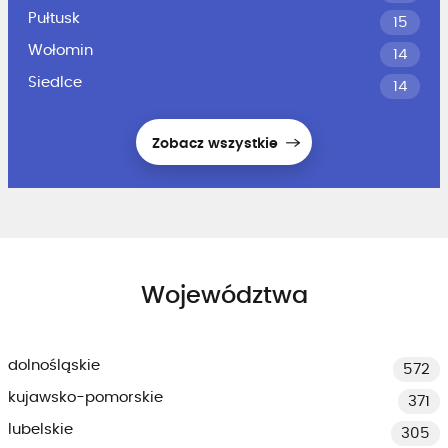
Pułtusk
15
Wołomin
14
Siedlce
14
Zobacz wszystkie
Województwa
dolnośląskie
572
kujawsko-pomorskie
371
lubelskie
305