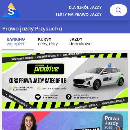
DLA SZKÓŁ JAZDY
TESTY NA PRAWO JAZDY
Prawo jazdy Przysucha
RANKING
KURSY
JAZDY
wg opinii
ceny, daty
dodatkowe