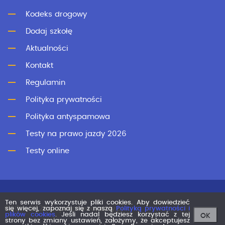
Kodeks drogowy
Dodaj szkołę
Aktualności
Kontakt
Regulamin
Polityka prywatności
Polityka antyspamowa
Testy na prawo jazdy 2026
Testy online
Ten serwis wykorzystuje pliki cookies. Aby dowiedzieć
©2011-2026 superprawojazdy.pl
się więcej, zapoznaj się z naszą
Polityką prywatności i
plików cookies
. Jeśli nadal będziesz korzystać z tej
OK
strony bez zmiany ustawień, założymy, że akceptujesz