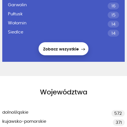
Garwolin
16
Pułtusk
15
Wołomin
14
Siedlce
14
Zobacz wszystkie
Województwa
dolnośląskie
572
kujawsko-pomorskie
371