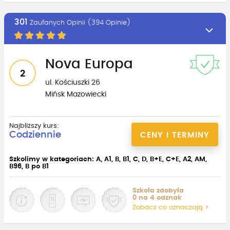
301
Zaufanych Opinii (394 Opinie)
Nova Europa
2
ul. Kościuszki 26
Mińsk Mazowiecki
Najbliższy kurs:
Codziennie
CENY I TERMINY
Szkolimy w kategoriach: A, A1, B, B1, C, D, B+E, C+E, A2, AM,
B96, B po B1
Szkoła zdobyła
0 na 4 odznak
Zobacz co oznaczają >