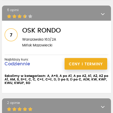
6 opinii
OSK RONDO
7
Warszawska 163/2A
Mińsk Mazowiecki
Najbliższy kurs:
Codziennie
CENY I TERMINY
Szkolimy w kategoriach: A, A+B, A po A1, A po A2, A1, A2, A2 po
A1, AM, B, B+E, C, C, C+E, C+E, D, D po B, D po C, ADR, KW, KWP,
KWU, KWUP, SO
2 opinie