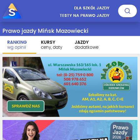
DLA SZKÓŁ JAZDY
TESTY NA PRAWO JAZDY
Prawo jazdy Mińsk Mazowiecki
RANKING
KURSY
JAZDY
wg opinii
ceny, daty
dodatkowe