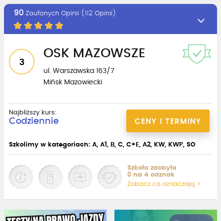
90
Zaufanych Opinii (112 Opinii)
OSK MAZOWSZE
3
ul. Warszawska 163/7
Mińsk Mazowiecki
Najbliższy kurs:
Codziennie
CENY I TERMINY
Szkolimy w kategoriach: A, A1, B, C, C+E, A2, KW, KWP, SO
Szkoła zdobyła
0 na 4 odznak
Zobacz co oznaczają >