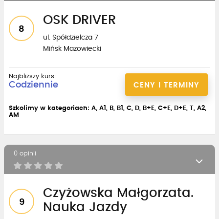
OSK DRIVER
8
ul. Spółdzielcza 7
Mińsk Mazowiecki
Najbliższy kurs:
Codziennie
CENY I TERMINY
Szkolimy w kategoriach: A, A1, B, B1, C, D, B+E, C+E, D+E, T, A2,
AM
0 opinii
Czyżowska Małgorzata.
9
Nauka Jazdy