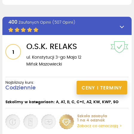
400
Zaufanych Opinii (507 Opinii)
O.S.K. RELAKS
1
ul. Konstytucji 3-go Maja 12
Mińsk Mazowiecki
Najbliższy kurs:
Codziennie
CENY I TERMINY
Szkolimy w kategoriach: A, A1, B, C, C+E, A2, KW, KWP, SO
Szkoła zdobyła
1 na 4 odznak
Zobacz co oznaczają >