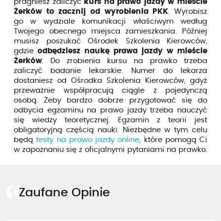
pragniesz zaliczyć
kurs na prawo jazdy w mieście
Żerków to zacznij od wyrobienia PKK
. Wyrobisz
go w wydziale komunikacji właściwym według
Twojego obecnego miejsca zamieszkania. Później
musisz poszukać Ośrodek Szkolenia Kierowców,
gdzie
odbędziesz naukę prawa jazdy w mieście
Żerków
. Do zrobienia kursu na prawko trzeba
zaliczyć badanie lekarskie. Numer do lekarza
dostaniesz od Ośrodka Szkolenia Kierowców, gdyż
przeważnie współpracują ciągle z pojedynczą
osobą. Żeby bardzo dobrze przygotować się do
odbycia egzaminu na prawo jazdy trzeba nauczyć
się wiedzy teoretycznej. Egzamin z teorii jest
obligatoryjną częścią nauki. Niezbędne w tym celu
będą
testy na prawo jazdy online
, które pomogą Ci
w zapoznaniu się z oficjalnymi pytaniami na prawko.
Zaufane Opinie