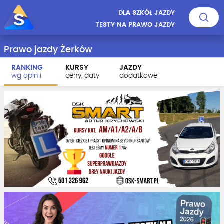
DLA SZKÓŁ JAZDY
TESTY NA PRAWO JAZDY
Prawo jazdy Żerków
RANKING
KURSY
JAZDY
wg opinii
ceny, daty
dodatkowe