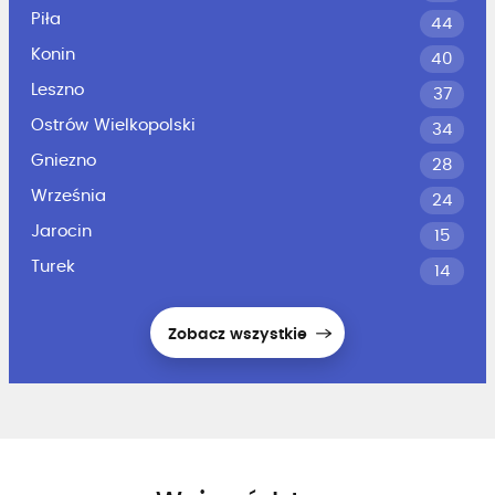
Piła
44
Konin
40
Leszno
37
Ostrów Wielkopolski
34
Gniezno
28
Września
24
Jarocin
15
Turek
14
Zobacz wszystkie