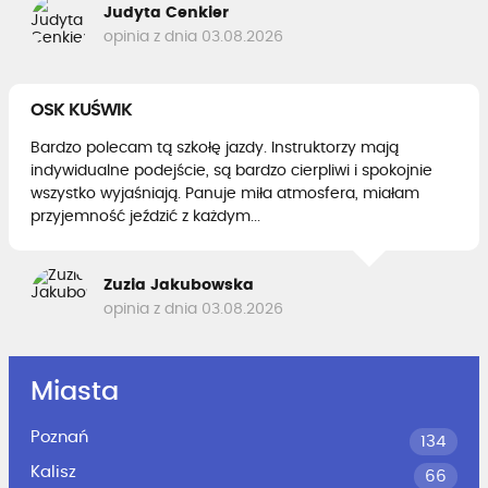
Judyta Cenkier
opinia z dnia 03.08.2026
OSK KUŚWIK
Bardzo polecam tą szkołę jazdy. Instruktorzy mają
indywidualne podejście, są bardzo cierpliwi i spokojnie
wszystko wyjaśniają. Panuje miła atmosfera, miałam
przyjemność jeździć z każdym...
Zuzia Jakubowska
opinia z dnia 03.08.2026
Miasta
Poznań
134
Kalisz
66