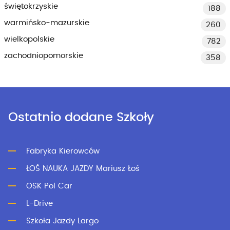
świętokrzyskie
188
warmińsko-mazurskie
260
wielkopolskie
782
zachodniopomorskie
358
Ostatnio dodane Szkoły
Fabryka Kierowców
ŁOŚ NAUKA JAZDY Mariusz Łoś
OSK Pol Car
L-Drive
Szkoła Jazdy Largo