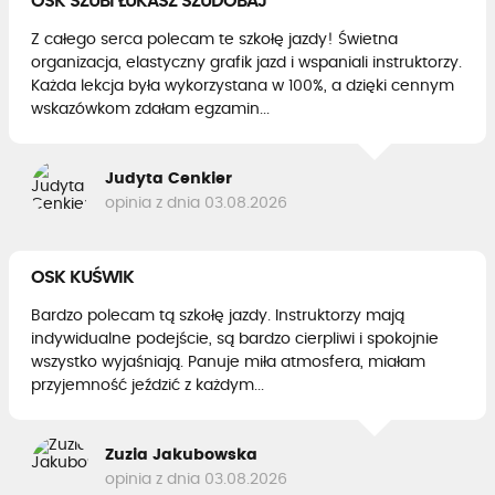
OSK SZUBI ŁUKASZ SZUDOBAJ
Z całego serca polecam te szkołę jazdy! Świetna
organizacja, elastyczny grafik jazd i wspaniali instruktorzy.
Każda lekcja była wykorzystana w 100%, a dzięki cennym
wskazówkom zdałam egzamin...
Judyta Cenkier
opinia z dnia 03.08.2026
OSK KUŚWIK
Bardzo polecam tą szkołę jazdy. Instruktorzy mają
indywidualne podejście, są bardzo cierpliwi i spokojnie
wszystko wyjaśniają. Panuje miła atmosfera, miałam
przyjemność jeździć z każdym...
Zuzia Jakubowska
opinia z dnia 03.08.2026