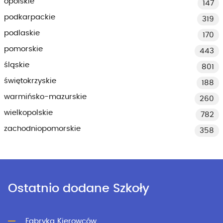
opolskie
147
podkarpackie
319
podlaskie
170
pomorskie
443
śląskie
801
świętokrzyskie
188
warmińsko-mazurskie
260
wielkopolskie
782
zachodniopomorskie
358
Ostatnio dodane Szkoły
Fabryka Kierowców