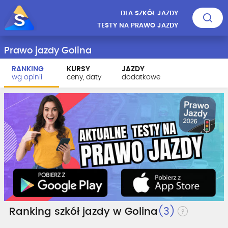
DLA SZKÓŁ JAZDY
TESTY NA PRAWO JAZDY
Prawo jazdy Golina
RANKING
KURSY
JAZDY
wg opinii
ceny, daty
dodatkowe
Ranking szkół jazdy w Golina
(3)