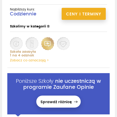
Najbliższy kurs:
Codziennie
CENY I TERMINY
Szkolimy w kategorii B
Szkoła zdobyła
1 na 4 odznak
Zobacz co oznaczają >
Poniższe Szkoły
nie uczestniczą w
programie Zaufane Opinie
Sprawdź różnicę