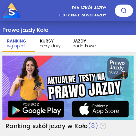
DLA SZKÓŁ JAZDY
TESTY NA PRAWO JAZDY
Prawo jazdy Koło
RANKING
KURSY
JAZDY
wg opinii
ceny, daty
dodatkowe
Ranking szkół jazdy w Koło
(8)