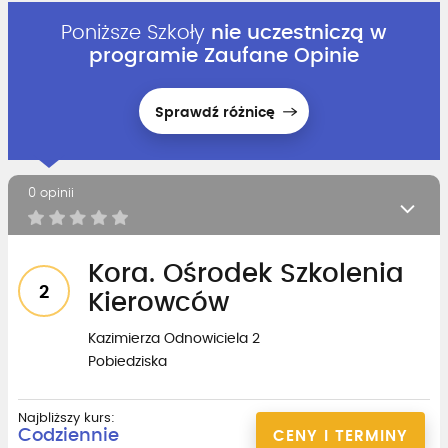
Poniższe Szkoły
nie uczestniczą w
programie Zaufane Opinie
Sprawdź różnicę
0 opinii
Kora. Ośrodek Szkolenia
2
Kierowców
Kazimierza Odnowiciela 2
Pobiedziska
Najbliższy kurs:
Codziennie
CENY I TERMINY