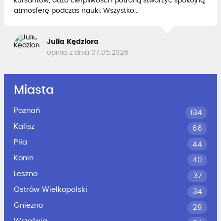
kursantów, dużo cierpliwości i potrafią stworzyć spokojną
atmosferę podczas nauki. Wszystko...
Julia Kędziora
opinia z dnia 07.05.2026
Miasta
Poznań
134
Kalisz
66
Piła
44
Konin
40
Leszno
37
Ostrów Wielkopolski
34
Gniezno
28