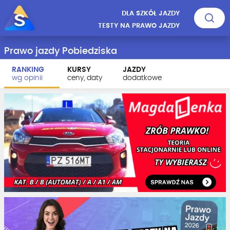
DLA SZKÓŁ JAZDY
TESTY NA PRAWO JAZDY
Prawo jazdy Pobiedziska
RANKING
KURSY
JAZDY
wg opinii
ceny, daty
dodatkowe