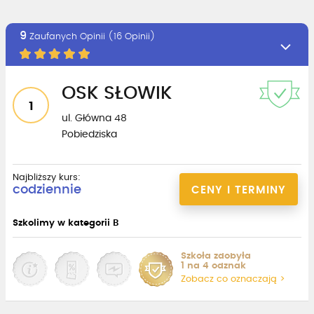
9
Zaufanych Opinii (16 Opinii)
OSK SŁOWIK
1
ul. Główna 48
Pobiedziska
Najbliższy kurs:
codziennie
CENY I TERMINY
Szkolimy w kategorii B
Szkoła zdobyła
1 na 4 odznak
Zobacz co oznaczają >