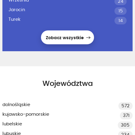
Września
24
Jarocin
15
Turek
14
Zobacz wszystkie
Województwa
dolnośląskie
572
kujawsko-pomorskie
371
lubelskie
305
lubuskie
234