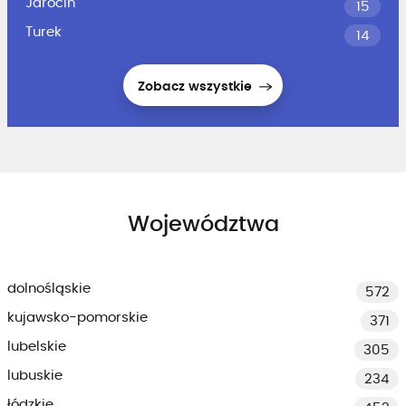
Jarocin
15
Turek
14
Zobacz wszystkie
Województwa
dolnośląskie
572
kujawsko-pomorskie
371
lubelskie
305
lubuskie
234
łódzkie