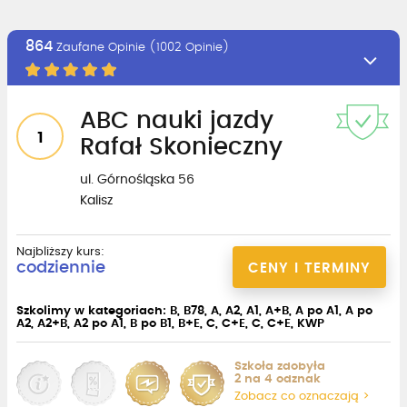
864
Zaufane Opinie (1002 Opinie)
ABC nauki jazdy
1
Rafał Skonieczny
ul. Górnośląska 56
Kalisz
Najbliższy kurs:
codziennie
CENY I TERMINY
Szkolimy w kategoriach: B, B78, A, A2, A1, A+B, A po A1, A po
A2, A2+B, A2 po A1, B po B1, B+E, C, C+E, C, C+E, KWP
Szkoła zdobyła
2 na 4 odznak
Zobacz co oznaczają >