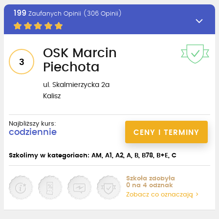
199
Zaufanych Opinii (306 Opinii)
OSK Marcin
3
Piechota
ul. Skalmierzycka 2a
Kalisz
Najbliższy kurs:
codziennie
CENY I TERMINY
Szkolimy w kategoriach: AM, A1, A2, A, B, B78, B+E, C
Szkoła zdobyła
0 na 4 odznak
Zobacz co oznaczają >