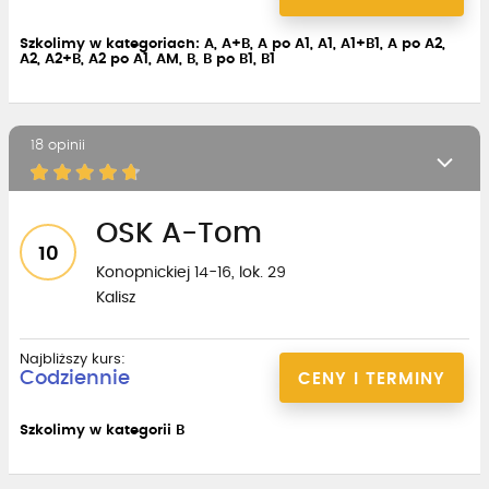
Szkolimy w kategoriach: A, A+B, A po A1, A1, A1+B1, A po A2,
A2, A2+B, A2 po A1, AM, B, B po B1, B1
18 opinii
OSK A-Tom
10
Konopnickiej 14-16, lok. 29
Kalisz
Najbliższy kurs:
Codziennie
CENY I TERMINY
Szkolimy w kategorii B