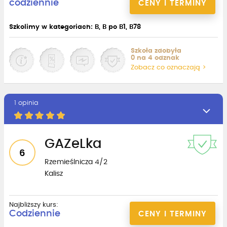
codziennie
CENY I TERMINY
Szkolimy w kategoriach: B, B po B1, B78
Szkoła zdobyła
0 na 4 odznak
Zobacz co oznaczają >
1 opinia
GAZeLka
6
Rzemieślnicza 4/2
Kalisz
Najbliższy kurs:
Codziennie
CENY I TERMINY