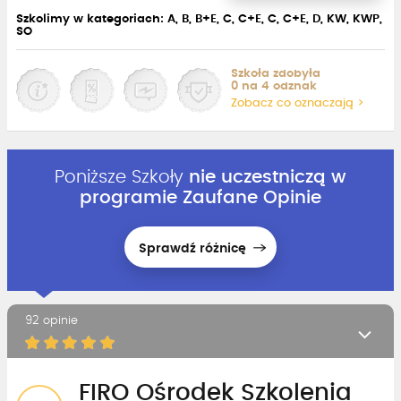
Szkolimy w kategoriach: A, B, B+E, C, C+E, C, C+E, D, KW, KWP,
SO
Szkoła zdobyła
0 na 4 odznak
Zobacz co oznaczają >
Poniższe Szkoły
nie uczestniczą w
programie Zaufane Opinie
Sprawdź różnicę
92 opinie
FIRO Ośrodek Szkolenia