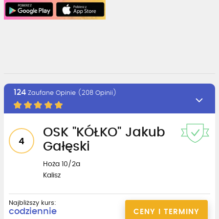
124
Zaufane Opinie (208 Opinii)
OSK "KÓŁKO" Jakub
4
Gałęski
Hoża 10/2a
Kalisz
Najbliższy kurs:
codziennie
CENY I TERMINY