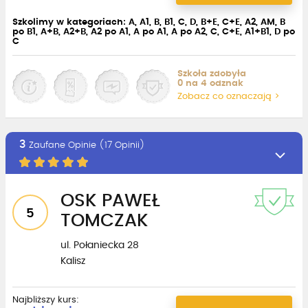
Szkolimy w kategoriach: A, A1, B, B1, C, D, B+E, C+E, A2, AM, B
po B1, A+B, A2+B, A2 po A1, A po A1, A po A2, C, C+E, A1+B1, D po
C
Szkoła zdobyła
0 na 4 odznak
Zobacz co oznaczają >
3
Zaufane Opinie (17 Opinii)
OSK PAWEŁ
5
TOMCZAK
ul. Połaniecka 28
Kalisz
Najbliższy kurs: