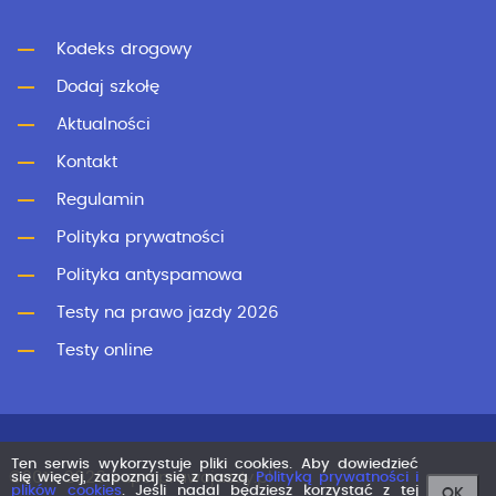
Kodeks drogowy
Dodaj szkołę
Aktualności
Kontakt
Regulamin
Polityka prywatności
Polityka antyspamowa
Testy na prawo jazdy 2026
Testy online
Ten serwis wykorzystuje pliki cookies. Aby dowiedzieć
©2011-2026 superprawojazdy.pl
się więcej, zapoznaj się z naszą
Polityką prywatności i
plików cookies
. Jeśli nadal będziesz korzystać z tej
OK