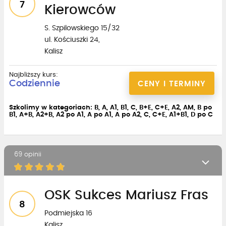
7
Kierowców
S. Szpilowskiego 15/32
ul. Kościuszki 24,
Kalisz
Najbliższy kurs:
Codziennie
CENY I TERMINY
Szkolimy w kategoriach: B, A, A1, B1, C, B+E, C+E, A2, AM, B po
B1, A+B, A2+B, A2 po A1, A po A1, A po A2, C, C+E, A1+B1, D po C
69 opinii
OSK Sukces Mariusz Fras
8
Podmiejska 16
Kalisz