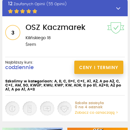
12
Zaufanych Opinii (55 Opinii)
OSZ Kaczmarek
3
Kilińskiego 18
Śrem
Najbliższy kurs:
codziennie
CENY I TERMINY
Szkolimy w kategoriach: A, B, C, B+E, C+E, A1, A2, A po A2, C,
C+E, AM, SO, KWUP, KWU, KWP, KW, ADR, B po B1, A2+B, A2 po
A1, A po A1, A+B
Szkoła zdobyła
0 na 4 odznak
Zobacz co oznaczają >