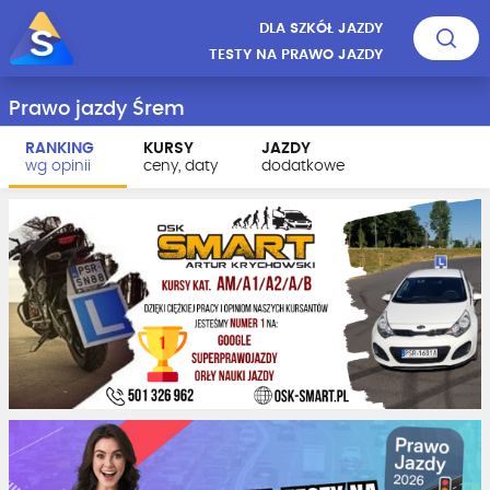
DLA SZKÓŁ JAZDY
TESTY NA PRAWO JAZDY
Prawo jazdy Śrem
RANKING
KURSY
JAZDY
wg opinii
ceny, daty
dodatkowe