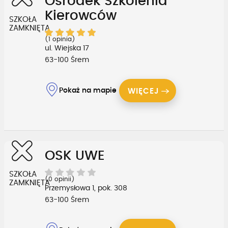
Ośrodek Szkolenia
Kierowców
SZKOŁA
ZAMKNIĘTA
(1 opinia)
ul. Wiejska 17
63-100 Śrem
Pokaż na mapie
WIĘCEJ
OSK UWE
SZKOŁA
(0 opinii)
ZAMKNIĘTA
Przemysłowa 1, pok. 308
63-100 Śrem