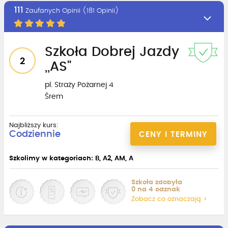
111
Zaufanych Opinii (181 Opinii)
Szkoła Dobrej Jazdy
2
,,AS"
pl. Straży Pożarnej 4
Śrem
Najbliższy kurs:
Codziennie
CENY I TERMINY
Szkolimy w kategoriach: B, A2, AM, A
Szkoła zdobyła
0 na 4 odznak
Zobacz co oznaczają >