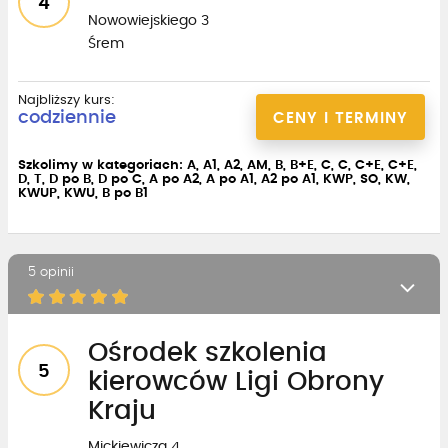
4
Nowowiejskiego 3
Śrem
Najbliższy kurs:
codziennie
CENY I TERMINY
Szkolimy w kategoriach: A, A1, A2, AM, B, B+E, C, C, C+E, C+E,
D, T, D po B, D po C, A po A2, A po A1, A2 po A1, KWP, SO, KW,
KWUP, KWU, B po B1
5 opinii
Ośrodek szkolenia
5
kierowców Ligi Obrony
Kraju
Mickiewicza 4