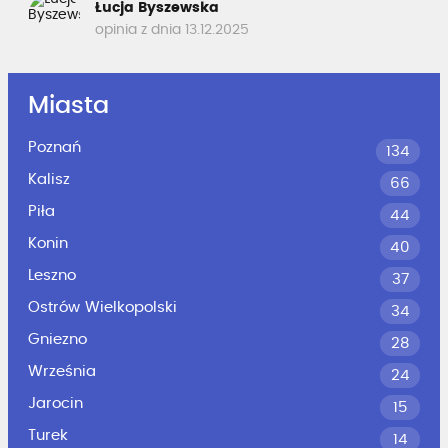
Łucja Byszewska
opinia z dnia 13.12.2025
Miasta
Poznań
134
Kalisz
66
Piła
44
Konin
40
Leszno
37
Ostrów Wielkopolski
34
Gniezno
28
Września
24
Jarocin
15
Turek
14