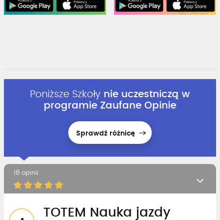
Poniższe Szkoły
nie uczestniczą w
programie Zaufane Opinie
Sprawdź różnicę
18 opinii
TOTEM Nauka jazdy