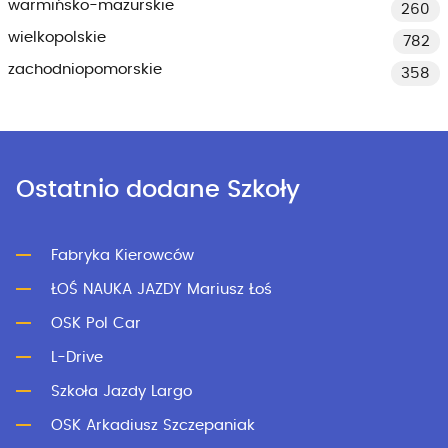
warmińsko-mazurskie
260
wielkopolskie
782
zachodniopomorskie
358
Ostatnio dodane Szkoły
Fabryka Kierowców
ŁOŚ NAUKA JAZDY Mariusz Łoś
OSK Pol Car
L-Drive
Szkoła Jazdy Largo
OSK Arkadiusz Szczepaniak