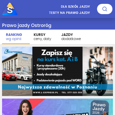
DLA SZKÓŁ JAZDY
TESTY NA PRAWO JAZDY
Prawo jazdy Ostroróg
RANKING
KURSY
JAZDY
wg opinii
ceny, daty
dodatkowe