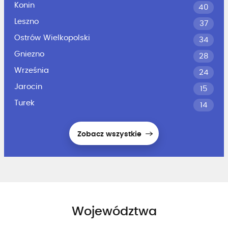
Konin
40
Leszno
37
Ostrów Wielkopolski
34
Gniezno
28
Września
24
Jarocin
15
Turek
14
Zobacz wszystkie
Województwa