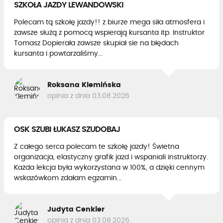
SZKOŁA JAZDY LEWANDOWSKI
Polecam tą szkołę jazdy!! z biurze mega siła atmosfera i
zawsze służą z pomocą wspierają kursanta itp. Instruktor
Tomasz Dopierała zawsze skupiał sie na błędach
kursanta i powtarzaliśmy...
Roksana Klemińska
opinia z dnia 03.08.2026
OSK SZUBI ŁUKASZ SZUDOBAJ
Z całego serca polecam te szkołę jazdy! Świetna
organizacja, elastyczny grafik jazd i wspaniali instruktorzy.
Każda lekcja była wykorzystana w 100%, a dzięki cennym
wskazówkom zdałam egzamin...
Judyta Cenkier
opinia z dnia 03.08.2026