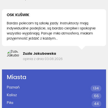
OSK KUŚWIK
Bardzo polecam tą szkołę jazdy. Instruktorzy mają
indywidualne podejście, są bardzo cierpliwi i spokojnie
wszystko wyjaśniają. Panuje miła atmosfera, miałam
przyjemność jeździć z każdym...
Zuzia Jakubowska
opinia z dnia 03.08.2026
Miasta
Poznań
134
Kalisz
66
Piła
44