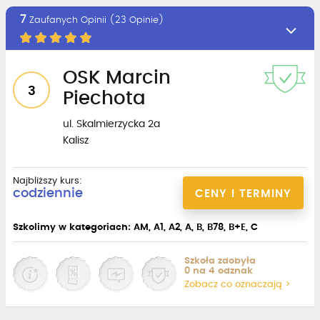
7
Zaufanych Opinii (23 Opinie)
OSK Marcin
3
Piechota
ul. Skalmierzycka 2a
Kalisz
Najbliższy kurs:
codziennie
CENY I TERMINY
Szkolimy w kategoriach: AM, A1, A2, A, B, B78, B+E, C
Szkoła zdobyła
0 na 4 odznak
Zobacz co oznaczają >