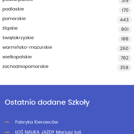
319
podlaskie
170
pomorskie
443
śląskie
801
świętokrzyskie
188
warmińsko-mazurskie
260
wielkopolskie
782
zachodniopomorskie
358
Ostatnio dodane Szkoły
Fabryka Kierowców
ŁOŚ NAUKA JAZDY Mariusz Łoś