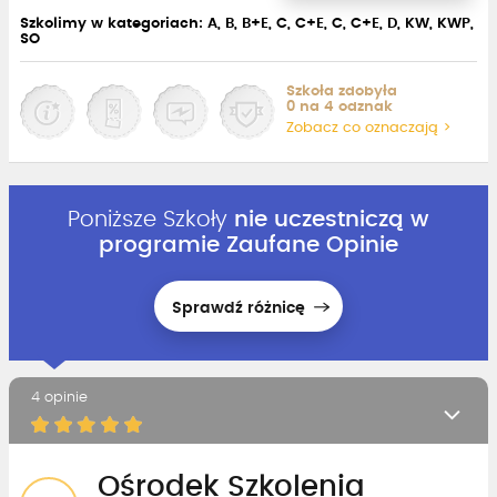
Szkolimy w kategoriach: A, B, B+E, C, C+E, C, C+E, D, KW, KWP,
SO
Szkoła zdobyła
0 na 4 odznak
Zobacz co oznaczają >
Poniższe Szkoły
nie uczestniczą w
programie Zaufane Opinie
Sprawdź różnicę
4 opinie
Ośrodek Szkolenia