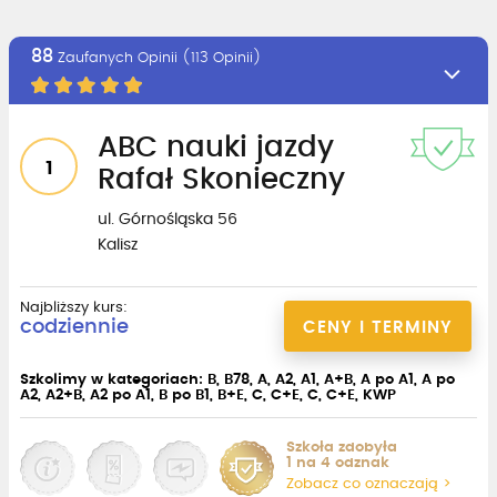
88
Zaufanych Opinii (113 Opinii)
ABC nauki jazdy
1
Rafał Skonieczny
ul. Górnośląska 56
Kalisz
Najbliższy kurs:
codziennie
CENY I TERMINY
Szkolimy w kategoriach: B, B78, A, A2, A1, A+B, A po A1, A po
A2, A2+B, A2 po A1, B po B1, B+E, C, C+E, C, C+E, KWP
Szkoła zdobyła
1 na 4 odznak
Zobacz co oznaczają >