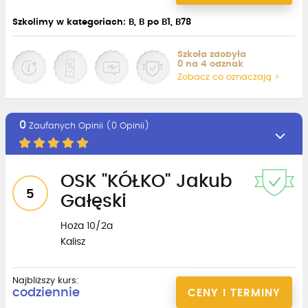
Szkolimy w kategoriach: B, B po B1, B78
Szkoła zdobyła
0 na 4 odznak
Zobacz co oznaczają >
0
Zaufanych Opinii (0 Opinii)
OSK "KÓŁKO" Jakub
5
Gałęski
Hoża 10/2a
Kalisz
Najbliższy kurs:
codziennie
CENY I TERMINY