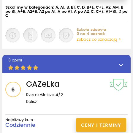
Szkolimy w kategoriach: A, A1, B, B1, C, D, B+E, C+E, A2, AM, B
po B1, A+B, A2+B, A2 po A1, A po A1, A po A2, C, C+E, A1+B1, D po
C
Szkoła zdobyła
0 na 4 odznak
Zobacz co oznaczają >
0 opinii
GAZeLka
6
Rzemieślnicza 4/2
Kalisz
Najbliższy kurs:
Codziennie
CENY I TERMINY