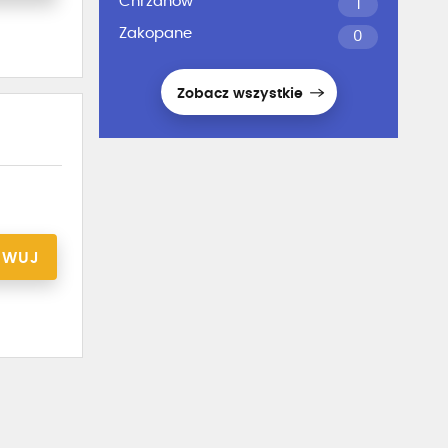
Chrzanów
1
Zakopane
0
Zobacz wszystkie
RWUJ