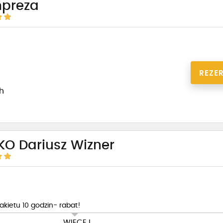
mpreza
REZE
1h
O Dariusz Wizner
kietu 10 godzin- rabat!
WIĘCEJ