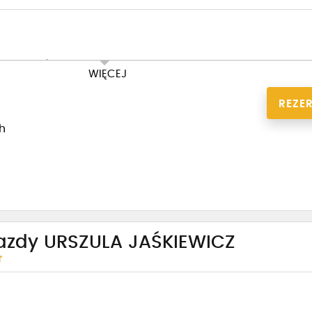
 1100 zł na konto OSK
WIĘCEJ
REZE
1h
azdy URSZULA JAŚKIEWICZ