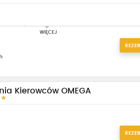
płatne z góry 1100 zl na konto OSK
WIĘCEJ
REZE
1h
enia Kierowców OMEGA
REZE