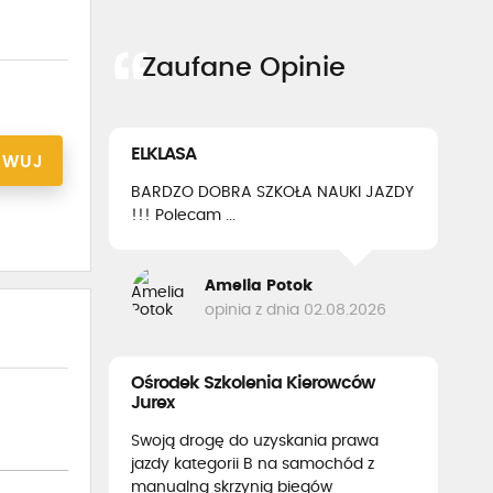
Zaufane Opinie
ELKLASA
RWUJ
BARDZO DOBRA SZKOŁA NAUKI JAZDY
!!! Polecam ...
Amelia Potok
opinia z dnia 02.08.2026
Ośrodek Szkolenia Kierowców
Jurex
Swoją drogę do uzyskania prawa
jazdy kategorii B na samochód z
manualną skrzynią biegów