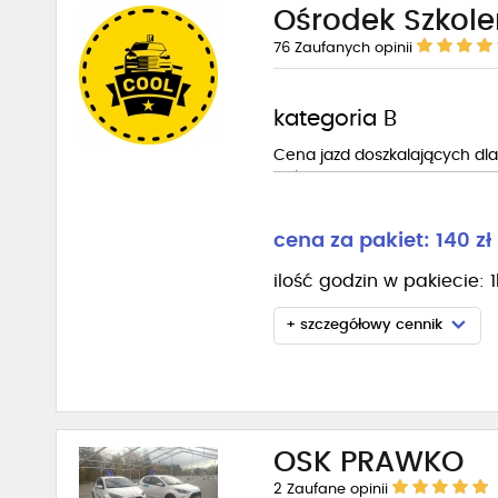
Ośrodek Szkol
76
Zaufanych opinii
kategoria B
Cena jazd doszkalających dla 
wykupieniu minimum 10 godzin
cena za pakiet: 140 zł
ilość godzin w pakiecie: 
+ szczegółowy cennik
OSK PRAWKO
2
Zaufane opinii