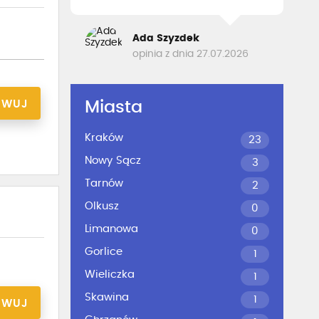
Ada Szyzdek
opinia z dnia 27.07.2026
RWUJ
Miasta
Kraków
23
Nowy Sącz
3
Tarnów
2
Olkusz
0
Limanowa
0
Gorlice
1
Wieliczka
1
Skawina
1
RWUJ