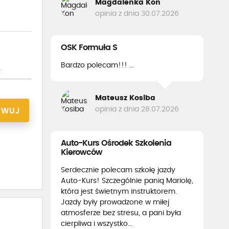
Magdalenka Kon
opinia z dnia 30.07.2026
OSK Formuła S
Bardzo polecam!!! ...
y
Mateusz Kosiba
opinia z dnia 28.07.2026
RWUJ
Auto-Kurs Ośrodek Szkolenia
Kierowców
Serdecznie polecam szkołę jazdy
Auto-Kurs! Szczególnie panią Mariolę,
która jest świetnym instruktorem.
Jazdy były prowadzone w miłej
atmosferze bez stresu, a pani była
cierpliwa i wszystko...