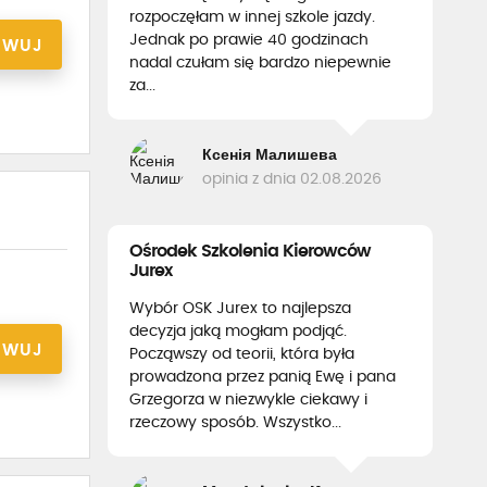
rozpoczęłam w innej szkole jazdy.
Jednak po prawie 40 godzinach
RWUJ
nadal czułam się bardzo niepewnie
za...
Ксенія Малишева
opinia z dnia 02.08.2026
Ośrodek Szkolenia Kierowców
Jurex
Wybór OSK Jurex to najlepsza
decyzja jaką mogłam podjąć.
RWUJ
Począwszy od teorii, która była
prowadzona przez panią Ewę i pana
Grzegorza w niezwykle ciekawy i
rzeczowy sposób. Wszystko...