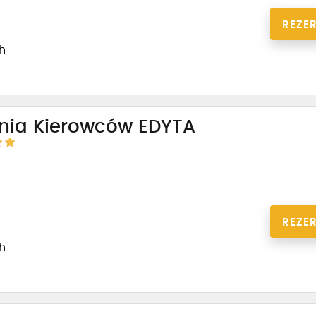
REZE
1h
enia Kierowców EDYTA
REZE
1h