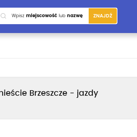
Wpisz
miejscowość
lub
nazwę
ZNAJDŹ
szkoły
ieście Brzeszcze - jazdy