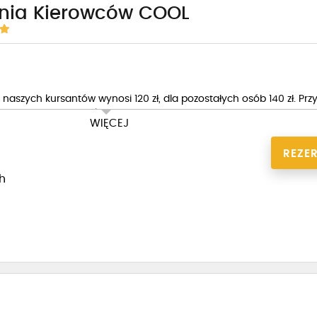
enia Kierowców COOL
naszych kursantów wynosi 120 zł, dla pozostałych osób 140 zł. Prz
 -10 % od ceny całkowitej.
WIĘCEJ
REZE
1h