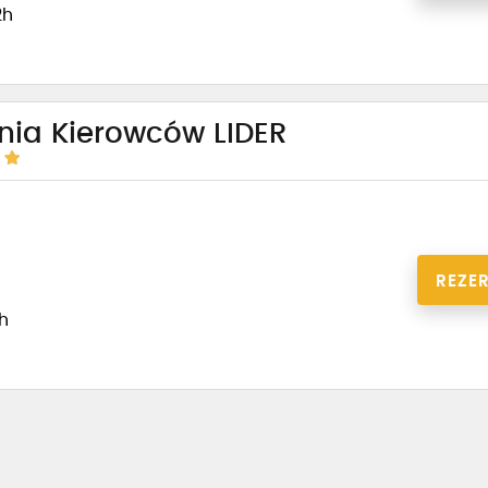
2h
nia Kierowców LIDER
REZE
1h