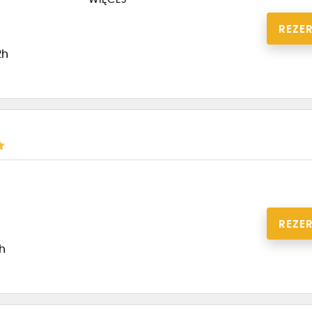
REZE
2h
REZE
1h