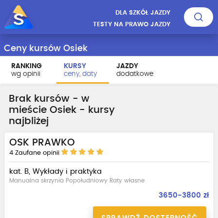
DLA SZKÓŁ JAZDY
TESTY NA PRAWO JAZDY
Ceny kursów Osiek
RANKING
KURSY
JAZDY
wg opinii
ceny, daty
dodatkowe
Brak kursów - w
mieście Osiek - kursy
najbliżej
OSK PRAWKO
4
Zaufane opinii
kat. B, Wykłady i praktyka
Manualna skrzynia Popołudniowy Raty własne
3650-3800 zł