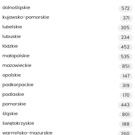
dolnośląskie
572
kujawsko-pomorskie
371
lubelskie
305
lubuskie
234
łódzkie
452
małopolskie
535
mazowieckie
851
opolskie
147
podkarpackie
319
podlaskie
170
pomorskie
443
śląskie
801
świętokrzyskie
188
warmińsko-mazurskie
260