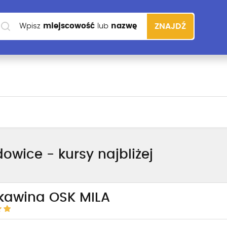
Wpisz
miejscowość
lub
nazwę
ZNAJDŹ
szkoły
wice - kursy najbliżej
kawina OSK MILA