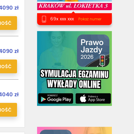
4090 zł
69x xxx xxx
Pokaż numer
NOŚĆ
4090 zł
NOŚĆ
4040 zł
NOŚĆ