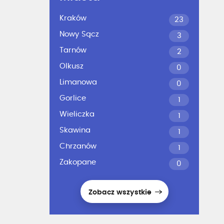
Kraków
23
Nowy Sącz
3
Tarnów
2
Olkusz
0
Limanowa
0
Gorlice
1
Wieliczka
1
Skawina
1
Chrzanów
1
Zakopane
0
Zobacz wszystkie