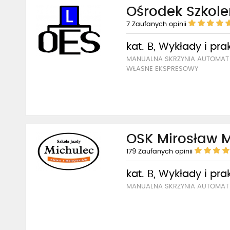
Ośrodek Szkol
7
Zaufanych opinii
kat. B, Wykłady i pra
MANUALNA SKRZYNIA AUTOMA
WŁASNE EKSPRESOWY
OSK Mirosław 
179
Zaufanych opinii
kat. B, Wykłady i pra
MANUALNA SKRZYNIA AUTOMAT