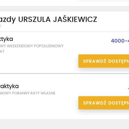
azdy URSZULA JAŚKIEWICZ
ktyka
4000-4
SOWY WEEKENDOWY POPOŁUDNIOWY
AT
SPRAWDŹ DOSTĘP
praktyka
NIOWY PORANNY RATY WŁASNE
SPRAWDŹ DOSTĘP