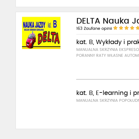
DELTA Nauka J
163
Zaufane opinii
kat. B, Wykłady i pra
MANUALNA SKRZYNIA EKSPRE
PORANNY RATY WŁASNE AUTOM
kat. B, E-learning i 
MANUALNA SKRZYNIA POPOŁUD