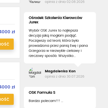
opinia z dnia 02.08.2026
Ośrodek Szkolenia Kierowców
Jurex
Wybór OSK Jurex to najlepsza
4000 zł
decyzja jaką mogłam podjąć.
Począwszy od teorii, która była
NOŚĆ
prowadzona przez panią Ewę i pana
Grzegorza w niezwykle ciekawy i
rzeczowy sposób. Wszystko...
Magdalenka Kon
opinia z dnia 30.07.2026
4000 zł
OSK Formuła S
NOŚĆ
Bardzo polecam!!! ...