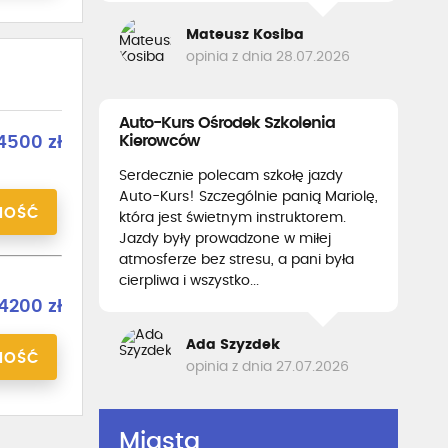
Mateusz Kosiba
opinia z dnia 28.07.2026
Auto-Kurs Ośrodek Szkolenia
Kierowców
500 zł
Serdecznie polecam szkołę jazdy
Auto-Kurs! Szczególnie panią Mariolę,
NOŚĆ
która jest świetnym instruktorem.
Jazdy były prowadzone w miłej
atmosferze bez stresu, a pani była
cierpliwa i wszystko...
4200 zł
Ada Szyzdek
NOŚĆ
opinia z dnia 27.07.2026
Miasta