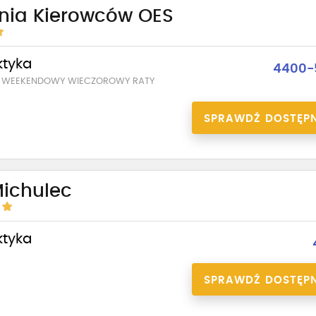
enia Kierowców OES
ktyka
4400-
T WEEKENDOWY WIECZOROWY RATY
SPRAWDŹ DOSTĘP
Michulec
ktyka
SPRAWDŹ DOSTĘP