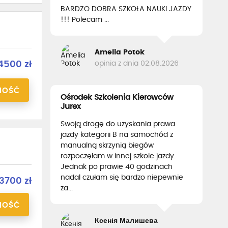
BARDZO DOBRA SZKOŁA NAUKI JAZDY
!!! Polecam ...
Amelia Potok
opinia z dnia 02.08.2026
4500 zł
NOŚĆ
Ośrodek Szkolenia Kierowców
Jurex
Swoją drogę do uzyskania prawa
jazdy kategorii B na samochód z
manualną skrzynią biegów
rozpoczęłam w innej szkole jazdy.
Jednak po prawie 40 godzinach
nadal czułam się bardzo niepewnie
3700 zł
za...
NOŚĆ
Ксенія Малишева