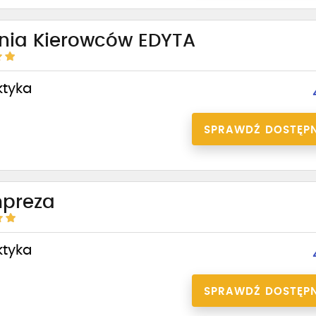
enia Kierowców EDYTA
ktyka
SPRAWDŹ DOSTĘP
mpreza
ktyka
SPRAWDŹ DOSTĘP