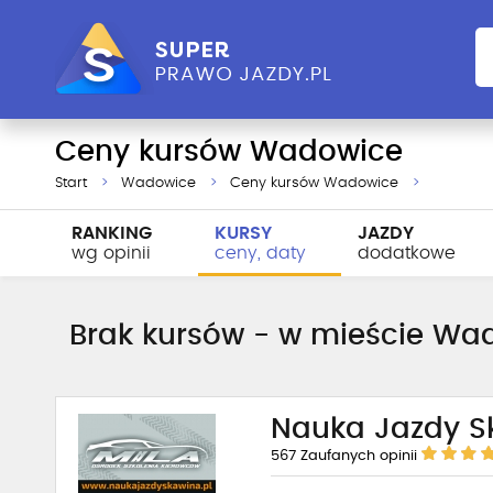
Ceny kursów Wadowice
Start
Wadowice
Ceny kursów Wadowice
RANKING
KURSY
JAZDY
wg opinii
ceny, daty
dodatkowe
Brak kursów - w mieście Wado
Nauka Jazdy S
567
Zaufanych opinii