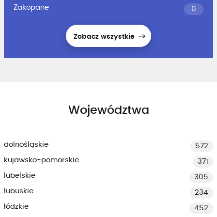
Zakopane
0
Zobacz wszystkie
Województwa
dolnośląskie
572
kujawsko-pomorskie
371
lubelskie
305
lubuskie
234
łódzkie
452