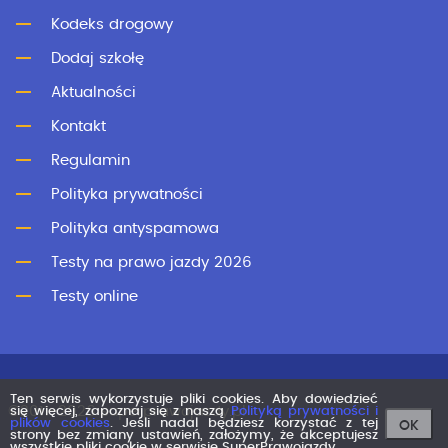
Kodeks drogowy
Dodaj szkołę
Aktualności
Kontakt
Regulamin
Polityka prywatności
Polityka antyspamowa
Testy na prawo jazdy 2026
Testy online
Ten serwis wykorzystuje pliki cookies. Aby dowiedzieć
©2011-2026 superprawojazdy.pl
się więcej, zapoznaj się z naszą
Polityką prywatności i
plików cookies
. Jeśli nadal będziesz korzystać z tej
OK
strony bez zmiany ustawień, założymy, że akceptujesz
wszystkie pliki cookie w serwisie SuperPrawojazdy.