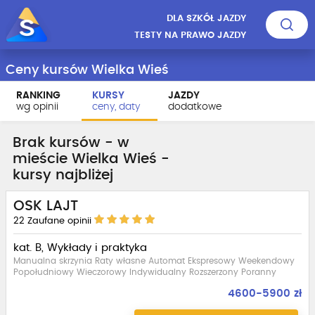
DLA SZKÓŁ JAZDY
TESTY NA PRAWO JAZDY
Ceny kursów Wielka Wieś
RANKING
KURSY
JAZDY
wg opinii
ceny, daty
dodatkowe
Brak kursów - w
mieście Wielka Wieś -
kursy najbliżej
OSK LAJT
22
Zaufane opinii
kat. B, Wykłady i praktyka
Manualna skrzynia Raty własne Automat Ekspresowy Weekendowy
Popołudniowy Wieczorowy Indywidualny Rozszerzony Poranny
4600-5900 zł