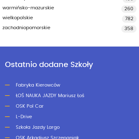
warmińsko-mazurskie
260
wielkopolskie
782
zachodniopomorskie
358
Ostatnio dodane Szkoły
Fabryka Kierowców
ŁOŚ NAUKA JAZDY Mariusz Łoś
OSK Pol Car
L-Drive
Szkoła Jazdy Largo
OSK Arkadiusz Szczepaniak