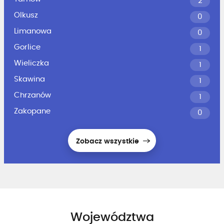
2
Olkusz
0
Limanowa
0
Gorlice
1
Wieliczka
1
Skawina
1
Chrzanów
1
Zakopane
0
Zobacz wszystkie
Województwa