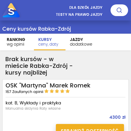
DLA SZKÓŁ JAZDY
TESTY NA PRAWO JAZDY
Ceny kursów Rabka-Zdrój
RANKING
KURSY
JAZDY
wg opinii
ceny, daty
dodatkowe
Brak kursów - w
mieście Rabka-Zdrój -
kursy najbliżej
OSK "Martyna" Marek Romek
167
Zaufanych opinii
kat. B, Wykłady i praktyka
Manualna skrzynia Raty własne
4300 zł