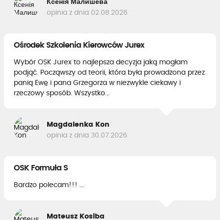
Ксенія Малишева
opinia z dnia 02.08.2026
Ośrodek Szkolenia Kierowców Jurex
Wybór OSK Jurex to najlepsza decyzja jaką mogłam
podjąć. Począwszy od teorii, która była prowadzona przez
panią Ewę i pana Grzegorza w niezwykle ciekawy i
rzeczowy sposób. Wszystko...
Magdalenka Kon
opinia z dnia 30.07.2026
OSK Formuła S
Bardzo polecam!!! ...
Mateusz Kosiba