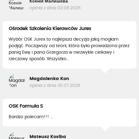
Ксенія Малишева
opinia z dnia 02.08.2026
Ośrodek Szkolenia Kierowców Jurex
Wybór OSK Jurex to najlepsza decyzja jaką mogłam
podjąć. Począwszy od teorii, która była prowadzona przez
panią Ewę i pana Grzegorza w niezwykle ciekawy i
rzeczowy sposób. Wszystko...
Magdalenka Kon
opinia z dnia 30.07.2026
OSK Formuła S
Bardzo polecam!!! ...
Mateusz Kosiba