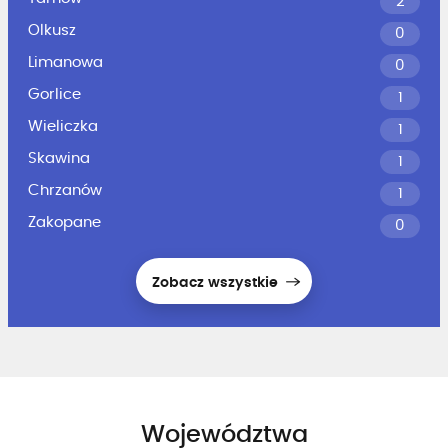
2
Olkusz
0
Limanowa
0
Gorlice
1
Wieliczka
1
Skawina
1
Chrzanów
1
Zakopane
0
Zobacz wszystkie
Województwa