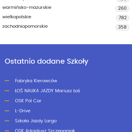
warmińsko-mazurskie
260
wielkopolskie
782
zachodniopomorskie
358
Ostatnio dodane Szkoły
Fabryka Kierowców
ŁOŚ NAUKA JAZDY Mariusz Łoś
OSK Pol Car
L-Drive
Szkoła Jazdy Largo
OSK Arkadiusz Szczepaniak