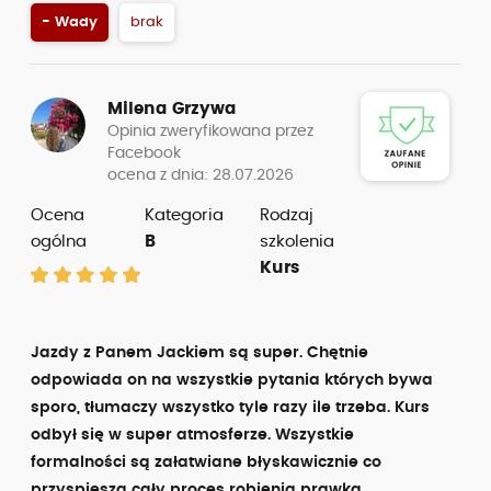
- Wady
brak
Milena Grzywa
Opinia zweryfikowana przez
Facebook
ocena z dnia: 28.07.2026
Ocena
Kategoria
Rodzaj
ogólna
B
szkolenia
Kurs
Jazdy z Panem Jackiem są super. Chętnie
odpowiada on na wszystkie pytania których bywa
sporo, tłumaczy wszystko tyle razy ile trzeba. Kurs
odbył się w super atmosferze. Wszystkie
formalności są załatwiane błyskawicznie co
przyspiesza cały proces robienia prawka.