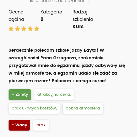
Ilość podejść do egzaminu: 1
Ocena
Kategoria
Rodzaj
ogólna
B
szkolenia
Kurs
Serdecznie polecam szkołę jazdy Edyta! W
szczególności Pana Grzegorza, znakomicie
przygotował mnie do egzaminu, jazdy odbywały się
w milej atmosferze, a egzamin udało się zdać za
pierwszym razem! Polecam z całego serca!
+ Zalety
atrakcyjna cena,
brak ukrytych kosztów,
dobra atmosfera
- Wady
brak