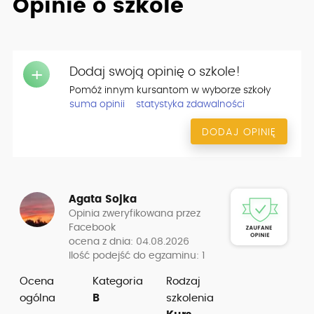
Opinie o szkole
strony na facebooku: Osk Edyta Dariusz Ramut
Dodaj swoją opinię o szkole!
+
Pomóż innym kursantom w wyborze szkoły
suma opinii
statystyka zdawalności
DODAJ OPINIĘ
Agata Sojka
Opinia zweryfikowana przez
Facebook
ocena z dnia: 04.08.2026
Ilość podejść do egzaminu: 1
Ocena
Kategoria
Rodzaj
ogólna
B
szkolenia