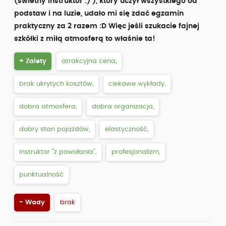
(świetny instruktor :) ), który uczył wszystkiego od
podstaw i na luzie, udało mi się zdać egzamin
praktyczny za 2 razem :D Więc jeśli szukacie fajnej
szkółki z miłą atmosferą to właśnie ta!
+ Zalety
atrakcyjna cena,
brak ukrytych kosztów,
ciekawe wykłady,
dobra atmosfera,
dobra organizacja,
dobry stan pojazdów,
elastyczność,
instruktor “z powołania”,
profesjonalizm,
punktualność
- Wady
brak