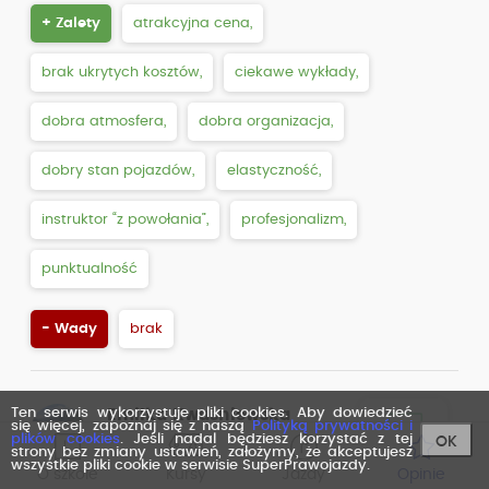
+ Zalety
atrakcyjna cena,
brak ukrytych kosztów,
ciekawe wykłady,
dobra atmosfera,
dobra organizacja,
dobry stan pojazdów,
elastyczność,
instruktor “z powołania”,
profesjonalizm,
punktualność
- Wady
brak
Ten serwis wykorzystuje pliki cookies. Aby dowiedzieć
Emilka Kwaśniewska
się więcej, zapoznaj się z naszą
Polityką prywatności i
Opinia zweryfikowana przez
plików cookies
. Jeśli nadal będziesz korzystać z tej
OK
strony bez zmiany ustawień, założymy, że akceptujesz
Facebook
wszystkie pliki cookie w serwisie SuperPrawojazdy.
O szkole
Kursy
Jazdy
Opinie
ocena z dnia: 21.05.2026