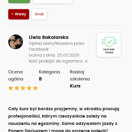
- Wady
brak
Liwia Bakalarska
Opinia zweryfikowana przez
Facebook
ocena z dnia: 25.05.2026
Ilość podejść do egzaminu: 4
Ocena
Kategoria
Rodzaj
ogólna
B
szkolenia
Kurs
Cały kurs był bardzo przyjemny, w ośrodku pracują
profesjonaliści, którym rzeczywiście zależy na
nauczeniu na egzaminy. Sama odzywałam jazdy z
Panem Dariuszem i mogę do szczerze polecić!