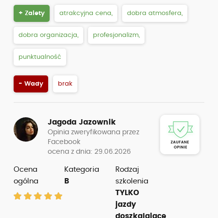
+ Zalety
atrakcyjna cena,
dobra atmosfera,
dobra organizacja,
profesjonalizm,
punktualność
- Wady
brak
Jagoda Jazownik
Opinia zweryfikowana przez
Facebook
ocena z dnia: 29.06.2026
Ocena
Kategoria
Rodzaj
ogólna
B
szkolenia
TYLKO
jazdy
doszkalające