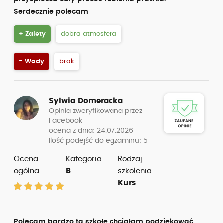
Serdecznie polecam
+ Zalety
dobra atmosfera
- Wady
brak
Sylwia Domeracka
Opinia zweryfikowana przez
Facebook
ocena z dnia: 24.07.2026
Ilość podejść do egzaminu: 5
Ocena
Kategoria
Rodzaj
ogólna
B
szkolenia
Kurs
Polecam bardzo tą szkołę chciałam podziękować