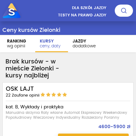
DLA SZKÓŁ JAZDY
TESTY NA PRAWO JAZDY
Ceny kursów Zielonki
RANKING
KURSY
JAZDY
wg opinii
ceny, daty
dodatkowe
Brak kursów - w
mieście Zielonki -
kursy najbliżej
OSK LAJT
22
Zaufane opinii
kat. B, Wykłady i praktyka
Manualna skrzynia Raty własne Automat Ekspresowy Weekendowy
Popołudniowy Wieczorowy Indywidualny Rozszerzony Poranny
4600-5900 zł