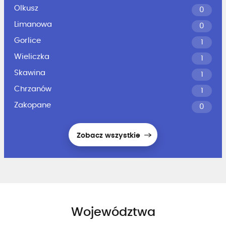
Olkusz
0
Limanowa
0
Gorlice
1
Wieliczka
1
Skawina
1
Chrzanów
1
Zakopane
0
Zobacz wszystkie
Województwa