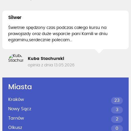
Silwer
Świetnie spędzony czas podczas całego kursu na
prawojazdy oraz duże wsparcie pani Kamili w dniu
egzaminu,serdecznie polecam...
Kuba Stachurski
opinia z dnia 13.05.2026
Miasta
Kraków
23
Nowy Sącz
3
Tarnów
2
Olkusz
0