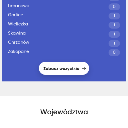
Limanowa
0
Gorlice
1
Wieliczka
1
Skawina
1
Chrzanów
1
Zakopane
0
Zobacz wszystkie
Województwa