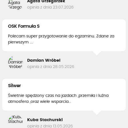
Agata Grzegorzek
opinia z dnia 23.07.2026
OSK Formuła S
Polecam super przygotowanie do egzaminu. Zdane za
pierwszym ....
Damian Wróbel
opinia z dnia 28.05.2026
Silwer
Świetnie spędzony czas na jazdach ,przemiła i luźna
atmosfera ,oraz wiele wsparcia...
Kuba Stachurski
opinia z dnia 13.05.2026