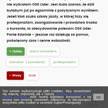
nie wybrałam OSK Lider. Jest duża szansa, że dziś
byłabym już po egzaminie z pozytywnym wynikiem.
Jeżeli ktoś szuka szkoły jazdy, w której liczy się
profesjonalizm, zaangażowanie i prawdziwa troska
o kursanta, to zdecydowanie polecam OSK Lider.
Panie Edwinie – jeszcze raz dziękuję za pomoc,
poświęcony czas i cenne wskazówki.
+ Zalety
dobra atmosfera,
instruktor “z powołania”,
profesjonalizm
- Wady
brak
Ten serwis wykorzystuje pliki cookies. Aby dowiedzieć
się więcej, zapoznaj się z naszą
Polityką prywatności i
l ...k
ip: 109.207.98.....
plików cookies
. Jeśli nadal będziesz korzystać z tej
OK
Opinia zweryfikowana przez e-mail
strony bez zmiany ustawień, założymy, że akceptujesz
wszystkie pliki cookie w serwisie SuperPrawojazdy.
ocena z dnia: 23.06.2026
O szkole
Kursy
Jazdy
Opinie