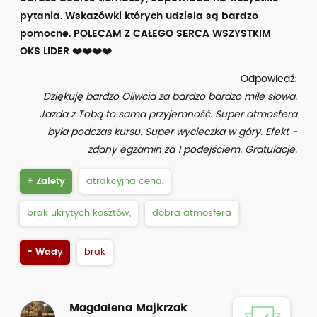
pytania. Wskazówki których udziela są bardzo
pomocne. POLECAM Z CAŁEGO SERCA WSZYSTKIM
OKS LIDER ❤️❤️❤️❤️
Odpowiedź:
Dziękuję bardzo Oliwcia za bardzo bardzo miłe słowa.
Jazda z Tobą to sama przyjemność. Super atmosfera
była podczas kursu. Super wycieczka w góry. Efekt -
zdany egzamin za 1 podejściem. Gratulacje.
+ Zalety
atrakcyjna cena,
brak ukrytych kosztów,
dobra atmosfera
- Wady
brak
Magdalena Majkrzak