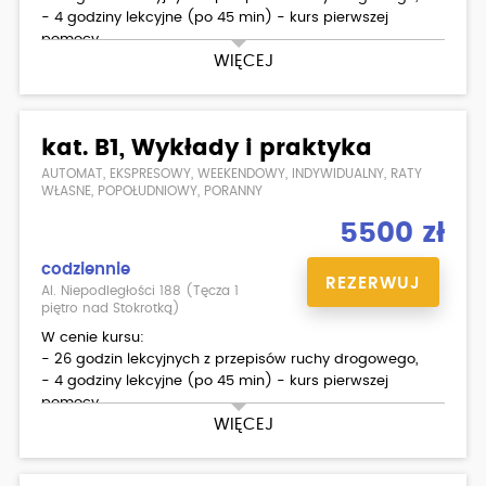
- 4 godziny lekcyjne (po 45 min) - kurs pierwszej
pomocy,
WIĘCEJ
- 30 godzin (po 60 min) jazd (TOYOTA YARIS III 1.3 6-
biegowa , TOYOTA YARIS III 1.0 5-biegowa, HYUNDAI I20 1.2
5-biegowy),
- egzamin wewnętrzny teoria/ praktyka,
kat. B1, Wykłady i praktyka
- materiały dla kursantów.
AUTOMAT, EKSPRESOWY, WEEKENDOWY, INDYWIDUALNY, RATY
Dodatkowo płatne:
WŁASNE, POPOŁUDNIOWY, PORANNY
- badania lekarskie ( możliwość zrobienia w Ośrodku )
5500 zł
- skorzystanie z placu manewrowego w WORD
- podstawienie samochodu na którym uczyłeś się jeździć
codziennie
na egzamin państwowy
REZERWUJ
Al. Niepodległości 188 (Tęcza 1
piętro nad Stokrotką)
W cenie kursu:
- 26 godzin lekcyjnych z przepisów ruchy drogowego,
- 4 godziny lekcyjne (po 45 min) - kurs pierwszej
pomocy,
WIĘCEJ
- 30 godzin (po 60 min) jazd (AIXAM),
- egzamin wewnętrzny teoria/ praktyka,
- materiały dla kursantów.