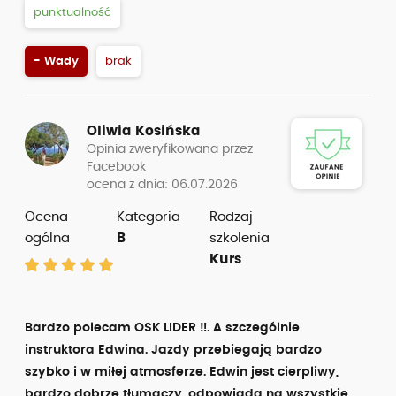
punktualność
- Wady
brak
Oliwia Kosińska
Opinia zweryfikowana przez
Facebook
ocena z dnia: 06.07.2026
Ocena
Kategoria
Rodzaj
ogólna
B
szkolenia
Kurs
Bardzo polecam OSK LIDER ‼️. A szczególnie
instruktora Edwina. Jazdy przebiegają bardzo
szybko i w miłej atmosferze. Edwin jest cierpliwy,
bardzo dobrze tłumaczy, odpowiada na wszystkie