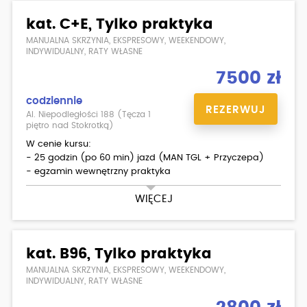
kat. C+E, Tylko praktyka
Dodatkowo płatne:
- podstawienie motoru na egzamin państwowy,
MANUALNA SKRZYNIA, EKSPRESOWY, WEEKENDOWY,
skorzystanie z placu manewrowego w WORD
INDYWIDUALNY, RATY WŁASNE
- badania lekarskie ( możliwość zrobienia w Ośrodku )
7500 zł
codziennie
REZERWUJ
Al. Niepodległości 188 (Tęcza 1
piętro nad Stokrotką)
W cenie kursu:
- 25 godzin (po 60 min) jazd (MAN TGL + Przyczepa)
- egzamin wewnętrzny praktyka
WIĘCEJ
Dodatkowo płatne:
- badania psychologiczne i lekarskie
kat. B96, Tylko praktyka
MANUALNA SKRZYNIA, EKSPRESOWY, WEEKENDOWY,
INDYWIDUALNY, RATY WŁASNE