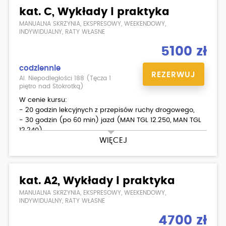
kat. C, Wykłady i praktyka
Dodatkowo płatne:
- podstawienie samochodu, którym uczyłeś się jeździć
MANUALNA SKRZYNIA, EKSPRESOWY, WEEKENDOWY,
na egzamin państwowy,
INDYWIDUALNY, RATY WŁASNE
- skorzystanie z placu manewrowego w WORD
5100 zł
- badania lekarskie ( możliwość zrobienia w Ośrodku )
codziennie
REZERWUJ
Al. Niepodległości 188 (Tęcza 1
piętro nad Stokrotką)
W cenie kursu:
- 20 godzin lekcyjnych z przepisów ruchy drogowego,
- 30 godzin (po 60 min) jazd (MAN TGL 12.250, MAN TGL
12.240),
WIĘCEJ
- egzamin wewnętrzny teoria/ praktyka,
- materiały dla kursantów.
Dodatkowo płatne:
kat. A2, Wykłady i praktyka
- badania psychologiczne i lekarskie
- wykłady
MANUALNA SKRZYNIA, EKSPRESOWY, WEEKENDOWY,
INDYWIDUALNY, RATY WŁASNE
4700 zł