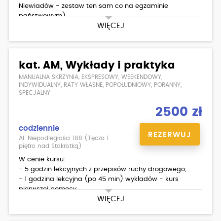
Niewiadów - zestaw ten sam co na egzaminie
państwowym)
WIĘCEJ
- egzamin wewnętrzny praktyka
Dodatkowo płatne:
- badania lekarskie
kat. AM, Wykłady i praktyka
MANUALNA SKRZYNIA, EKSPRESOWY, WEEKENDOWY,
INDYWIDUALNY, RATY WŁASNE, POPOŁUDNIOWY, PORANNY,
SPECJALNY
2500 zł
codziennie
REZERWUJ
Al. Niepodległości 188 (Tęcza 1
piętro nad Stokrotką)
W cenie kursu:
- 5 godzin lekcyjnych z przepisów ruchy drogowego,
- 1 godzina lekcyjna (po 45 min) wykładów - kurs
pierwszej pomocy,
WIĘCEJ
- 5 godzin (po 60 min) jazd (ROMET ZK50),
- egzamin wewnętrzny teoria/ praktyka,
- materiały dla kursantów.