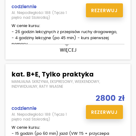
codziennie
REZERWUJ
Al. Niepodległości 188 (Tęcza 1
piętro nad Stokrotką)
W cenie kursu:
- 26 godzin lekcyjnych z przepisów ruchy drogowego,
- 4 godziny lekcyjne (po 45 min) - kurs pierwszej
pomocy,
WIĘCEJ
- 20 godzin (po 60 min) jazd (SUZUKI SFV 650 GLADIUS),
- egzamin wewnętrzny teoria/ praktyka,
- materiały dla kursantów.
kat. B+E, Tylko praktyka
Dodatkowo płatne:
- podstawienie motoru na egzamin państwowy
MANUALNA SKRZYNIA, EKSPRESOWY, WEEKENDOWY,
- skorzystanie z placu manewrowego w WORD
INDYWIDUALNY, RATY WŁASNE
- badania lekarskie ( możliwość zrobienia w Ośrodku )
2800 zł
codziennie
REZERWUJ
Al. Niepodległości 188 (Tęcza 1
piętro nad Stokrotką)
W cenie kursu:
- 15 godzin (po 60 min) jazd (VW T5 + przyczepa