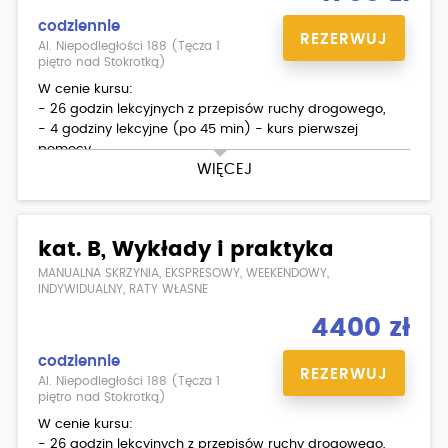
codziennie
REZERWUJ
Al. Niepodległości 188 (Tęcza 1
piętro nad Stokrotką)
W cenie kursu:
- 26 godzin lekcyjnych z przepisów ruchy drogowego,
- 4 godziny lekcyjne (po 45 min) - kurs pierwszej
pomocy,
WIĘCEJ
- 20 godzin (po 60 min) jazd (HONDA GLR 125),
- egzamin wewnętrzny teoria/ praktyka,
- materiały dla kursantów.
kat. B, Wykłady i praktyka
Dodatkowo płatne:
- podstawienie motoru na egzamin państwowy
MANUALNA SKRZYNIA, EKSPRESOWY, WEEKENDOWY,
- skorzystanie z placu manewrowego w WORD
INDYWIDUALNY, RATY WŁASNE
- badania lekarskie ( możliwość zrobienia w Ośrodku )
4400 zł
codziennie
REZERWUJ
Al. Niepodległości 188 (Tęcza 1
piętro nad Stokrotką)
W cenie kursu:
- 26 godzin lekcyjnych z przepisów ruchy drogowego,