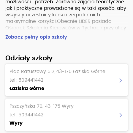
możliwości i potrzeb. Zarówno zajęcia teoretyczne
jak i praktyczne prowadzone są w taki sposób, aby
wszyscy uczestnicy kursu czerpali z nich
maksymalne korzyści.Obecnie LIDER posiada
Ośrodek Szkolenia Kierowców w Tychach przy ulicy
Niepodległości 188 (Tęcza - 1 piętro nad Stokrotką)
Zobacz pełny opis szkoły
oraz w Łaziskach Górnych, Plac Ratuszowy 5 d.
Dzięki profesjonalnemu podejściu oraz wysokim
kwalifikacjom możemy pochwalić się wyjątkowo
Odziały szkoły
dużą zdawalnością naszych kursantów. Priorytetem
dla nas jest, aby osoba ucząca się u nas zdała
Plac Ratuszowy 5D, 43-170 Łaziska Górne
państwowy egzamin na prawo jazdy za pierwszym
tel: 509441442
razem!
Łaziska Górne
Pszczyńska 70, 43-175 Wyry
tel: 509441442
Wyry