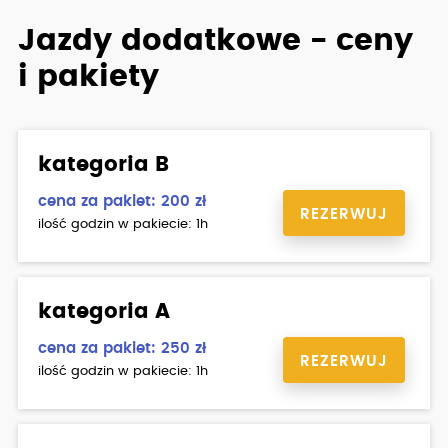
- skorzystanie z placu manewrowego w WORD
Jazdy dodatkowe - ceny
- podstawienie samochodu na którym uczyłeś się jeździć
na egzamin państwowy
i pakiety
kategoria B
cena za pakiet: 200 zł
REZERWUJ
ilość godzin w pakiecie: 1h
kategoria A
cena za pakiet: 250 zł
REZERWUJ
ilość godzin w pakiecie: 1h