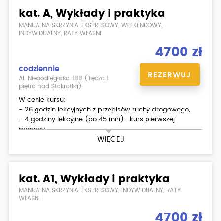
kat. A, Wykłady i praktyka
MANUALNA SKRZYNIA, EKSPRESOWY, WEEKENDOWY,
INDYWIDUALNY, RATY WŁASNE
4700 zł
codziennie
REZERWUJ
Al. Niepodległości 188 (Tęcza 1
piętro nad Stokrotką)
W cenie kursu:
- 26 godzin lekcyjnych z przepisów ruchy drogowego,
- 4 godziny lekcyjne (po 45 min)- kurs pierwszej
pomocy,
WIĘCEJ
- 20 godzin (po 60 min) jazd (SUZUKI SFV 650 GLADIUS),
- egzamin wewnętrzny teoria/ praktyka,
- materiały dla kursantów.
kat. A1, Wykłady i praktyka
Dodatkowo płatne:
- podstawienie motoru na egzamin państwowy
MANUALNA SKRZYNIA, EKSPRESOWY, INDYWIDUALNY, RATY
- skorzystanie z placu manewrowego w WORD
WŁASNE
- badania lekarskie ( możliwość zrobienia w Ośrodku )
4700 zł