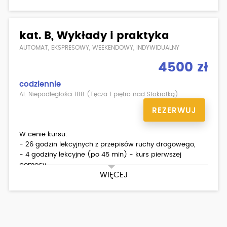
- materiały dla kursantów.
Dodatkowo płatne:
kat. B, Wykłady i praktyka
- badania lekarskie
- podstawienie samochodu na egzamin państwowy
AUTOMAT, EKSPRESOWY, WEEKENDOWY, INDYWIDUALNY
4500 zł
codziennie
Al. Niepodległości 188 (Tęcza 1 piętro nad Stokrotką)
REZERWUJ
W cenie kursu:
- 26 godzin lekcyjnych z przepisów ruchy drogowego,
- 4 godziny lekcyjne (po 45 min) - kurs pierwszej
pomocy,
WIĘCEJ
- 30 godzin (po 60 min) jazd (TOYOTA YARIS III 1.0 ),
- egzamin wewnętrzny teoria/ praktyka,
- materiały dla kursantów.
Dodatkowo płatne:
- badania lekarskie ( możliwość zrobienia w Ośrodku )