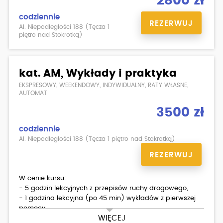
2800 zł
codziennie
REZERWUJ
Al. Niepodległości 188 (Tęcza 1
piętro nad Stokrotką)
kat. AM, Wykłady i praktyka
EKSPRESOWY, WEEKENDOWY, INDYWIDUALNY, RATY WŁASNE,
AUTOMAT
3500 zł
codziennie
Al. Niepodległości 188 (Tęcza 1 piętro nad Stokrotką)
REZERWUJ
W cenie kursu:
- 5 godzin lekcyjnych z przepisów ruchy drogowego,
- 1 godzina lekcyjna (po 45 min) wykładów z pierwszej
pomocy,
WIĘCEJ
- egzamin wewnętrzny teoria/ praktyka,