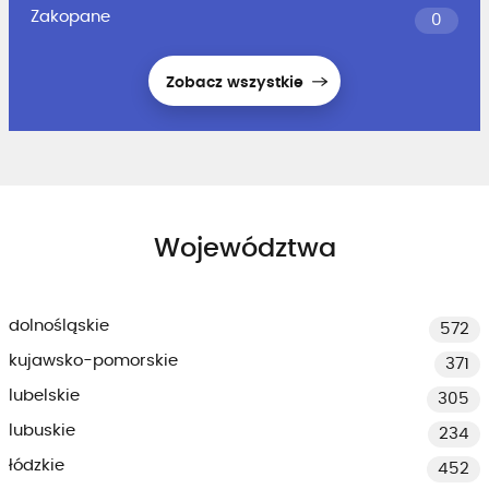
Zakopane
0
Zobacz wszystkie
Województwa
dolnośląskie
572
kujawsko-pomorskie
371
lubelskie
305
lubuskie
234
łódzkie
452