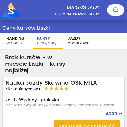
DLA SZKÓŁ JAZDY
TESTY NA PRAWO JAZDY
Ceny kursów Liszki
RANKING
KURSY
JAZDY
wg opinii
ceny, daty
dodatkowe
Brak kursów - w
mieście Liszki - kursy
najbliżej
Nauka Jazdy Skawina OSK MILA
567
Zaufanych opinii
kat. B, Wykłady i praktyka
Manualna skrzynia Indywidualny Poranny Raty własne Automat
4000 zł