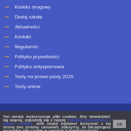
Kodeks drogowy
Dodaj szkołę
Aktualności
Kontakt
Regulamin
Polityka prywatności
Polityka antyspamowa
Testy na prawo jazdy 2026
Testy online
Ten serwis wykorzystuje pliki cookies. Aby dowiedzieć
©2011-2026 superprawojazdy.pl
się więcej, zapoznaj się z naszą
Polityką prywatności i
plików cookies
. Jeśli nadal będziesz korzystać z tej
OK
strony bez zmiany ustawień, założymy, że akceptujesz
wszystkie pliki cookie w serwisie SuperPrawojazdy.