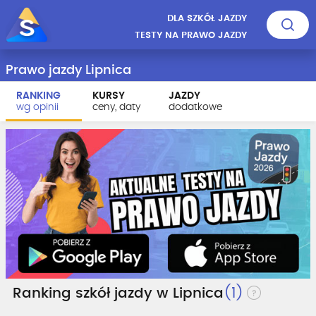
DLA SZKÓŁ JAZDY
TESTY NA PRAWO JAZDY
Prawo jazdy Lipnica
RANKING
KURSY
JAZDY
wg opinii
ceny, daty
dodatkowe
Ranking szkół jazdy w Lipnica
(1)