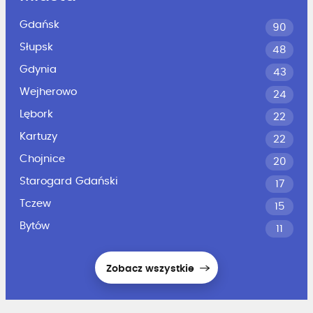
Gdańsk
90
Słupsk
48
Gdynia
43
Wejherowo
24
Lębork
22
Kartuzy
22
Chojnice
20
Starogard Gdański
17
Tczew
15
Bytów
11
Zobacz wszystkie