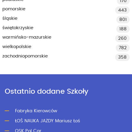
170
pomorskie
443
śląskie
801
świętokrzyskie
188
warmińsko-mazurskie
260
wielkopolskie
782
zachodniopomorskie
358
Ostatnio dodane Szkoły
Fabryka Kierowców
ŁOŚ NAUKA JAZDY Mariusz Łoś
OSK Pol Car