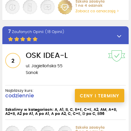
Szkoła zdobyła
1 na 4 odznak
Zobacz co oznaczają >
7
Zaufanych Opinii (18 Opinii)
OSK IDEA-L
2
ul. Jagiellońska 55
Sanok
Najbliższy kurs:
codziennie
CENY I TERMINY
Szkolimy w kategoriach: A, A1, B, C, B+E, C+E, A2, AM, A+B,
A2+B, A2 po A1, A po A1, A po A2, C, C+E, D po C, B96
Szkoła zdobyła