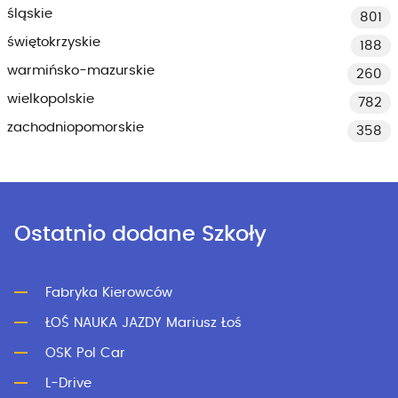
śląskie
801
świętokrzyskie
188
warmińsko-mazurskie
260
wielkopolskie
782
zachodniopomorskie
358
Ostatnio dodane Szkoły
Fabryka Kierowców
ŁOŚ NAUKA JAZDY Mariusz Łoś
OSK Pol Car
L-Drive