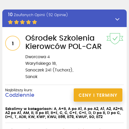
10
Zaufanych Opinii (92 Opinie)
Ośrodek Szkolenia
1
Kierowców POL-CAR
Dworcowa 4
Waryńskiego 18,
Sanoczek 241 (Tuchorz),
Sanok
Najbliższy kurs:
Codziennie
CENY I TERMINY
Szkolimy w kategoriach: A, A+B, A po A1, A po A2, A1, A2, A2+B,
A2 po A1, AM, B, B po B1, B+E, C, C, C+E, C+E, D, D po B, D po C,
D+E, T, ADR, KW, KWP, KWU, B96, B78, KWUP, SO, B72