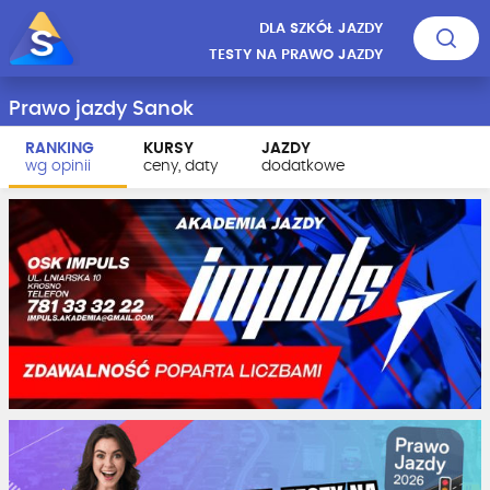
DLA SZKÓŁ JAZDY
TESTY NA PRAWO JAZDY
Prawo jazdy Sanok
RANKING
KURSY
JAZDY
wg opinii
ceny, daty
dodatkowe