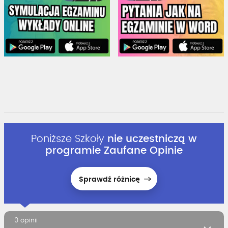
Poniższe Szkoły
nie uczestniczą w
programie Zaufane Opinie
Sprawdź różnicę
0 opinii