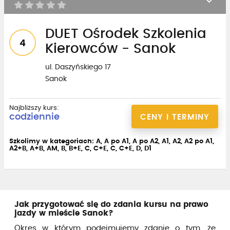
DUET Ośrodek Szkolenia
4
Kierowców - Sanok
ul. Daszyńskiego 17
Sanok
Najbliższy kurs:
codziennie
CENY I TERMINY
Szkolimy w kategoriach: A, A po A1, A po A2, A1, A2, A2 po A1,
A2+B, A+B, AM, B, B+E, C, C+E, C, C+E, D, D1
Jak przygotować się do zdania kursu na prawo
jazdy w mieście Sanok?
Okres w którym podejmujemy zdanie o tym, że