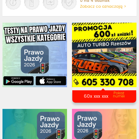
0 na 4 odznak
Zobacz co oznaczają >
Pokaż
60x xxx xxx
numer