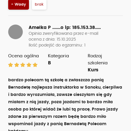
- Wady
brak
Amelka P .......o
ip: 185.153.38.....
Opinia zweryfikowana przez e-mail
ocena z dnia: 15.10.2025
Ilość podejść do egzaminu: 1
Ocena ogólna
Kategoria
Rodzaj
B
szkolenia
Kurs
bardzo polecam tą szkołę a zwłaszcza panią
Bernadetę najlepsza instruktorka w Sanoku, cierpliwa
i bardzo wyrozumiała, zawsze cieszyłam się gdy
miałam z nią jazdy, poza jazdami to bardzo miła
osoba po której widać że lubi tą pracę. Prawo jazdy
zdane za pierwszym razem będę bardzo miło
wspominać jazdy z panią Bernadetą Polecam