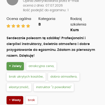
Opinia zweryfikowana przez e-mail
ocena z dnia: 07.07.2026
Ilość podejść do egzaminu: 1
Ocena ogólna
Kategoria
Rodzaj
B
szkolenia
Kurs
Serdecznie polecam tę szkółkę! Profesjonalni i
cierpliwi instruktorzy, świetnia atmosfera i dobre
przygotowanie do egzaminu. Zdałam za pierwszym
razem. Dziękuję!
+ Zalety
atrakcyjna cena,
brak ukrytych kosztów,
dobra atmosfera,
elastyczność,
instruktor “z powołania”
- Wady
brak