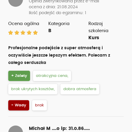
Opinia zweryfikowana przez e-mail
ocena z dnia: 21.08.2024
Ilość podejść do egzaminu: 1
Ocena ogólna
Kategoria
Rodzaj
B
szkolenia
Kurs
Profesjonalne podejście z super atmosferą i
oczywiście jeszcze lepszym efektem. Polecam z
całego serduszka
+ Zalety
atrakcyjna cena,
brak ukrytych kosztów,
dobra atmosfera
- Wady
brak
Michał M ....o
ip: 31.0.86.....