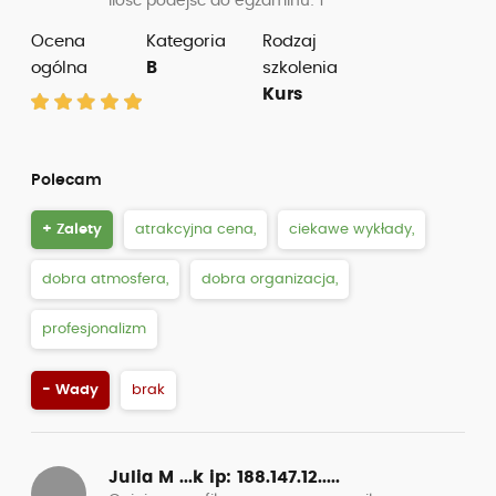
Ilość podejść do egzaminu: 1
Ocena
Kategoria
Rodzaj
ogólna
B
szkolenia
Kurs
Polecam
+ Zalety
atrakcyjna cena,
ciekawe wykłady,
dobra atmosfera,
dobra organizacja,
profesjonalizm
- Wady
brak
Julia M ...k
ip: 188.147.12.....