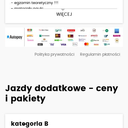
- egzamin teoretyczny !!!
- materiały nauki
WIĘCEJ
- 4 godz. kurs pierwszej pomocy
- 30 godzin (po 60 min) jazd (hyundai i20)
Dodatkowo płatne: badania lekarskie 200zł
Polityka prywatności
Regulamin płatności
Jazdy dodatkowe - ceny
i pakiety
kategoria B