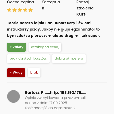
Ocena ogólna
Kategoria
Rodzaj
B
szkolenia
Kurs
Teorie bardzo fajnie Pan Hubert uczy i świetni
instruktorzy jazdy. Jakby nie głupi egzaminator to
bym zdał za pierwszym ale za drugim i tak super.
+ Zalety
atrakcyjna cena,
brak ukrytych kosztów,
dobra atmosfera
- Wady
brak
Bartosz P .....h
ip: 193.192.176.....
Opinia zweryfikowana przez e-mail
ocena z dnia: 17.09.2025
Ilość podejść do egzaminu: 2