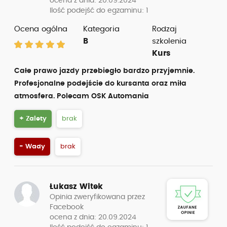
ocena z dnia: 20.09.2024
Ilość podejść do egzaminu: 1
Ocena ogólna
Kategoria
Rodzaj
B
szkolenia
Kurs
Całe prawo jazdy przebiegło bardzo przyjemnie.
Profesjonalne podejście do kursanta oraz miła
atmosfera. Polecam OSK Automania
+ Zalety
brak
- Wady
brak
Łukasz Witek
Opinia zweryfikowana przez
Facebook
ocena z dnia: 20.09.2024