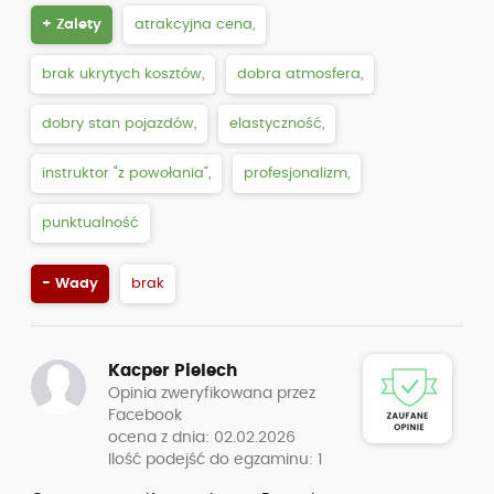
+ Zalety
atrakcyjna cena,
brak ukrytych kosztów,
dobra atmosfera,
dobry stan pojazdów,
elastyczność,
instruktor “z powołania”,
profesjonalizm,
punktualność
- Wady
brak
Kacper Pielech
Opinia zweryfikowana przez
Facebook
ocena z dnia: 02.02.2026
Ilość podejść do egzaminu: 1