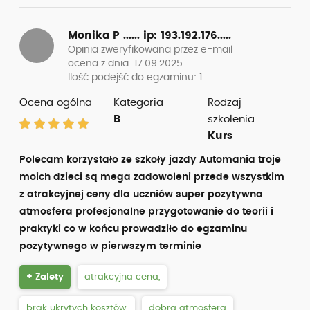
Monika P ......
ip: 193.192.176.....
Opinia zweryfikowana przez e-mail
ocena z dnia: 17.09.2025
Ilość podejść do egzaminu: 1
Ocena ogólna
Kategoria
Rodzaj
B
szkolenia
Kurs
Polecam korzystało ze szkoły jazdy Automania troje
moich dzieci są mega zadowoleni przede wszystkim
z atrakcyjnej ceny dla uczniów super pozytywna
atmosfera profesjonalne przygotowanie do teorii i
praktyki co w końcu prowadziło do egzaminu
pozytywnego w pierwszym terminie
+ Zalety
atrakcyjna cena,
brak ukrytych kosztów,
dobra atmosfera