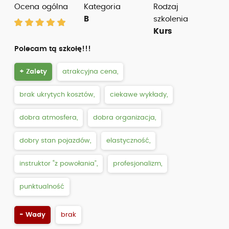
Ocena ogólna
Kategoria
Rodzaj
B
szkolenia
Kurs
Polecam tą szkołę!!!
+ Zalety
atrakcyjna cena,
brak ukrytych kosztów,
ciekawe wykłady,
dobra atmosfera,
dobra organizacja,
dobry stan pojazdów,
elastyczność,
instruktor “z powołania”,
profesjonalizm,
punktualność
- Wady
brak