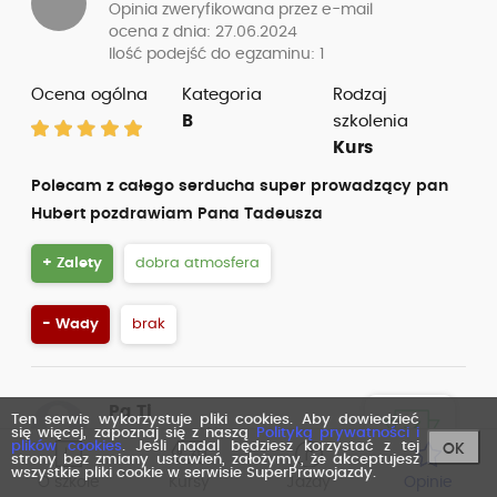
Opinia zweryfikowana przez e-mail
ocena z dnia: 27.06.2024
Ilość podejść do egzaminu: 1
Ocena ogólna
Kategoria
Rodzaj
B
szkolenia
Kurs
Polecam z całego serducha super prowadzący pan
Hubert pozdrawiam Pana Tadeusza
+ Zalety
dobra atmosfera
- Wady
brak
Pa Ti
Ten serwis wykorzystuje pliki cookies. Aby dowiedzieć
się więcej, zapoznaj się z naszą
Polityką prywatności i
Opinia zweryfikowana przez
plików cookies
. Jeśli nadal będziesz korzystać z tej
OK
Facebook
strony bez zmiany ustawień, założymy, że akceptujesz
wszystkie pliki cookie w serwisie SuperPrawojazdy.
ocena z dnia: 16.06.2024
O szkole
Kursy
Jazdy
Opinie