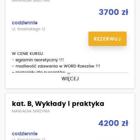
MANUALNA SKRZYNIA
3700 zł
codziennie
ul. Krasińskiego 12
REZERWUJ
W CENIE KURSU:
- egzamin teoretyczny !!!
- możliwość zdawania w WORD Rzeszów !!!
- materiały dla kursantów
WIĘCEJ
- 30 godzin lekcyjnych (po 45 min) wykładów (w tym
kurs pierwszej pomocy)
- 30 godzin (po 60 min) jazd (HYUNDAI i20)
kat. B, Wykłady i praktyka
- egzamin wewnętrzny teoria/ praktyka
MANUALNA SKRZYNIA
4200 zł
Dodatkowo płatne:
badania lekarskie 200zł
codziennie