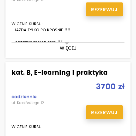
ul. Krasińskiego 12
REZERWUJ
W CENIE KURSU:
-JAZDA TYLKO PO KROŚNIE !!!!
- egzamin teoretyczny !!!
WIĘCEJ
-materiały dla kursantów,
Dodatkowo płatne:
kat. B, E-learning i praktyka
badania lekarskie 200zł
3700 zł
codziennie
ul. Krasińskiego 12
REZERWUJ
W CENIE KURSU: