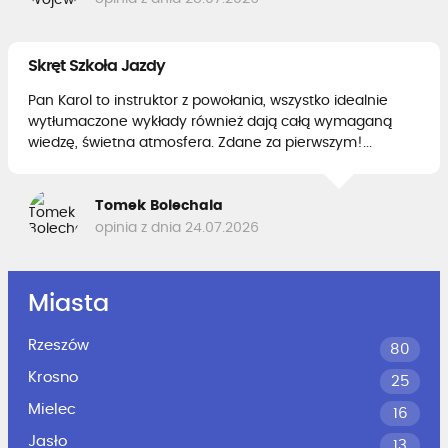
Skręt Szkoła Jazdy
Pan Karol to instruktor z powołania, wszystko idealnie
wytłumaczone wykłady również dają całą wymaganą
wiedzę, świetna atmosfera. Zdane za pierwszym!...
Tomek Bolechala
opinia z dnia 24.07.2026
Miasta
Rzeszów
80
Krosno
25
Mielec
16
Jasło
13