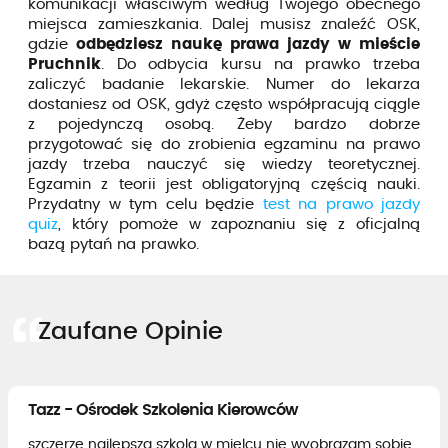
komunikacji właściwym według Twojego obecnego
miejsca zamieszkania. Dalej musisz znaleźć OSK,
gdzie
odbędziesz naukę prawa jazdy w mieście
Pruchnik
. Do odbycia kursu na prawko trzeba
zaliczyć badanie lekarskie. Numer do lekarza
dostaniesz od OSK, gdyż często współpracują ciągle
z pojedynczą osobą. Żeby bardzo dobrze
przygotować się do zrobienia egzaminu na prawo
jazdy trzeba nauczyć się wiedzy teoretycznej.
Egzamin z teorii jest obligatoryjną częścią nauki.
Przydatny w tym celu będzie
test na prawo jazdy
quiz
, który pomoże w zapoznaniu się z oficjalną
bazą pytań na prawko.
Zaufane Opinie
Tazz - Ośrodek Szkolenia Kierowców
szczerze najlepsza szkola w mielcu nie wyobrazam sobie