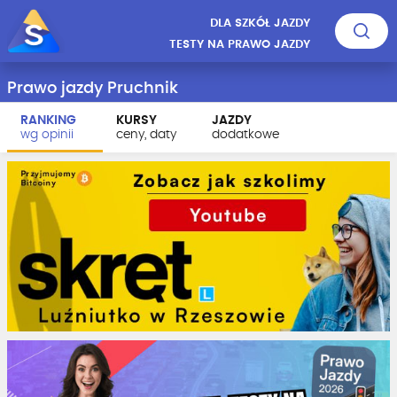
DLA SZKÓŁ JAZDY
TESTY NA PRAWO JAZDY
Prawo jazdy Pruchnik
RANKING
KURSY
JAZDY
wg opinii
ceny, daty
dodatkowe