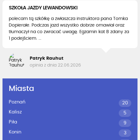
SZKOŁA JAZDY LEWANDOWSKI
polecam tą szkółkę a zwłaszcza instruktora pana Tomka
Dopierałe. Podczas jazd wszystko dobrze omawiał oraz
tłumaczył na co zwracać uwagę. Egzamin kat B zdany za
1 podejściem. ...
Patryk Rauhut
opinia z dnia 22.06.2026
Miasta
Poznań
20
Kalisz
5
Piła
9
Konin
3