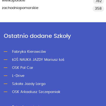
wielkopolskie
782
zachodniopomorskie
358
Ostatnio dodane Szkoły
Fabryka Kierowców
ŁOŚ NAUKA JAZDY Mariusz Łoś
OSK Pol Car
L-Drive
Szkoła Jazdy Largo
OSK Arkadiusz Szczepaniak