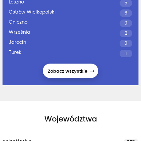
Leszno
5
Ostrów Wielkopolski
6
Gniezno
0
Września
2
Jarocin
0
Turek
1
Zobacz wszystkie
Województwa