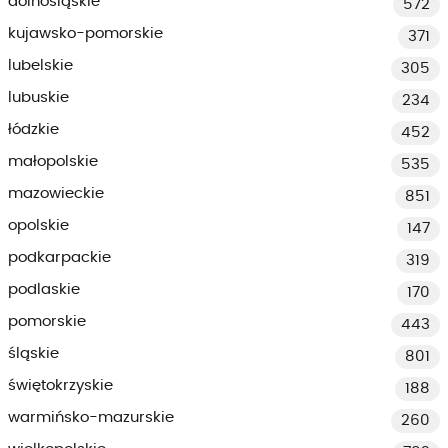
dolnośląskie
572
kujawsko-pomorskie
371
lubelskie
305
lubuskie
234
łódzkie
452
małopolskie
535
mazowieckie
851
opolskie
147
podkarpackie
319
podlaskie
170
pomorskie
443
śląskie
801
świętokrzyskie
188
warmińsko-mazurskie
260