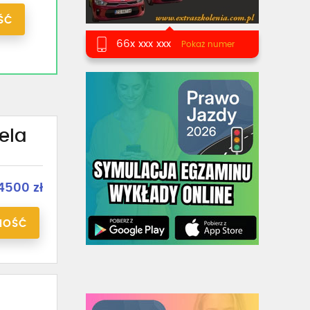
ŚĆ
66x xxx xxx
Pokaż numer
ela
4500 zł
NOŚĆ