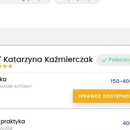
" Katarzyna Kaźmierczak
Polecan
yka
150-40
WŁASNE AUTOMAT
SPRAWDŹ DOSTĘPNO
i praktyka
40
WŁASNE