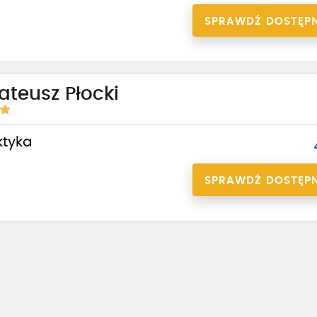
SPRAWDŹ DOSTĘP
teusz Płocki
ktyka
SPRAWDŹ DOSTĘP