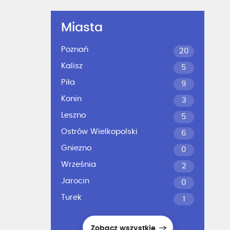
Miasta
Poznań
20
Kalisz
5
Piła
9
Konin
3
Leszno
5
Ostrów Wielkopolski
6
Gniezno
0
Września
2
Jarocin
0
Turek
1
Zobacz wszystkie