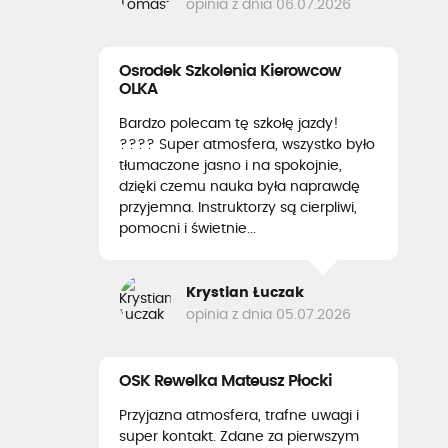
opinia z dnia 06.07.2026
Osrodek Szkolenia Kierowcow
OLKA
Bardzo polecam tę szkołę jazdy!
???? Super atmosfera, wszystko było
tłumaczone jasno i na spokojnie,
dzięki czemu nauka była naprawdę
przyjemna. Instruktorzy są cierpliwi,
pomocni i świetnie...
Krystian Łuczak
opinia z dnia 05.07.2026
OSK Rewelka Mateusz Płocki
Przyjazna atmosfera, trafne uwagi i
super kontakt. Zdane za pierwszym