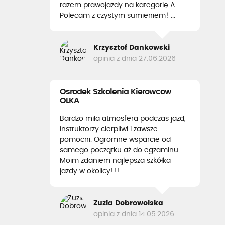
razem prawojazdy na kategorię A.
Polecam z czystym sumieniem! ...
Krzysztof Dankowski
opinia z dnia 27.06.2026
Osrodek Szkolenia Kierowcow
OLKA
Bardzo miła atmosfera podczas jazd,
instruktorzy cierpliwi i zawsze
pomocni. Ogromne wsparcie od
samego początku aż do egzaminu.
Moim zdaniem najlepsza szkółka
jazdy w okolicy!!!...
Zuzia Dobrowolska
opinia z dnia 14.05.2026