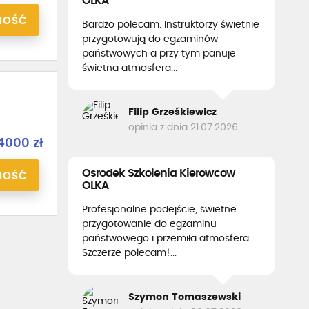
OLKA
NOŚĆ
Bardzo polecam. Instruktorzy świetnie
przygotowują do egzaminów
państwowych a przy tym panuje
świetna atmosfera...
Filip Grześkiewicz
opinia z dnia 21.07.2026
4000 zł
Osrodek Szkolenia Kierowcow
NOŚĆ
OLKA
Profesjonalne podejście, świetne
przygotowanie do egzaminu
państwowego i przemiła atmosfera.
Szczerze polecam!...
Szymon Tomaszewski