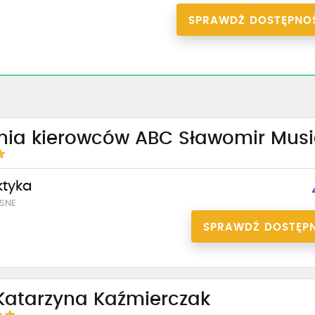
SPRAWDŹ DOSTĘPNO
nia kierowców ABC Sławomir Musi
ktyka
SNE
SPRAWDŹ DOSTĘP
 Katarzyna Kaźmierczak