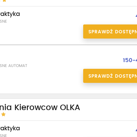
praktyka
SNE
SPRAWDŹ DOSTĘP
a
150-
ASNE AUTOMAT
SPRAWDŹ DOSTĘP
enia Kierowcow OLKA
praktyka
SNE