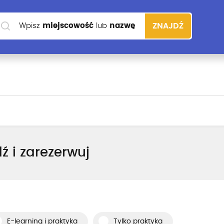
Wpisz
miejscowość
lub
nazwę
ZNAJDŹ
szkoły
ź i zarezerwuj
E-learning i praktyka
Tylko praktyka