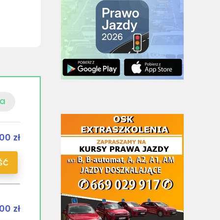
a
00 zł
ŚĆ
00 zł