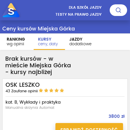
DLA SZKÓŁ JAZDY
TESTY NA PRAWO JAZDY
Ceny kursów Miejska Górka
RANKING
KURSY
JAZDY
wg opinii
ceny, daty
dodatkowe
Brak kursów - w
mieście Miejska Górka
- kursy najbliżej
OSK LESZKO
43
Zaufane opinii
kat. B, Wykłady i praktyka
Manualna skrzynia Automat
3800 zł