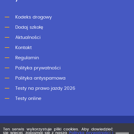
Kodeks drogowy
Dodaj szkołę
Aktualności
Kontakt
Regulamin
Polityka prywatności
Polityka antyspamowa
Testy na prawo jazdy 2026
Testy online
Ten serwis wykorzystuje pliki cookies. Aby dowiedzieć
©2011-2026 superprawojazdy.pl
się więcej, zapoznaj się z naszą
Polityką prywatności i