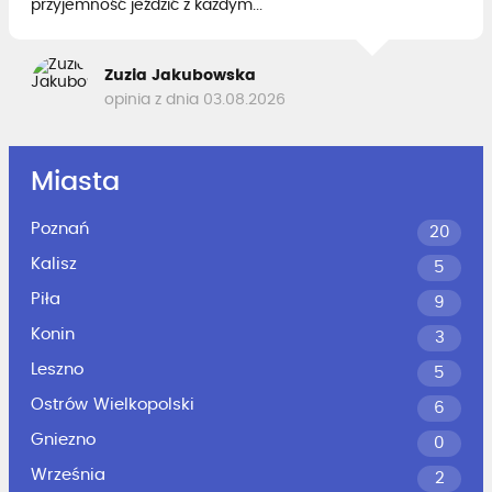
przyjemność jeździć z każdym...
Zuzia Jakubowska
opinia z dnia 03.08.2026
Miasta
Poznań
20
Kalisz
5
Piła
9
Konin
3
Leszno
5
Ostrów Wielkopolski
6
Gniezno
0
Września
2