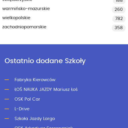
188
warmińsko-mazurskie
260
wielkopolskie
782
zachodniopomorskie
358
Ostatnio dodane Szkoły
Fabryka Kierowców
ŁOŚ NAUKA JAZDY Mariusz Łoś
OSK Pol Car
L-Drive
Szkoła Jazdy Largo