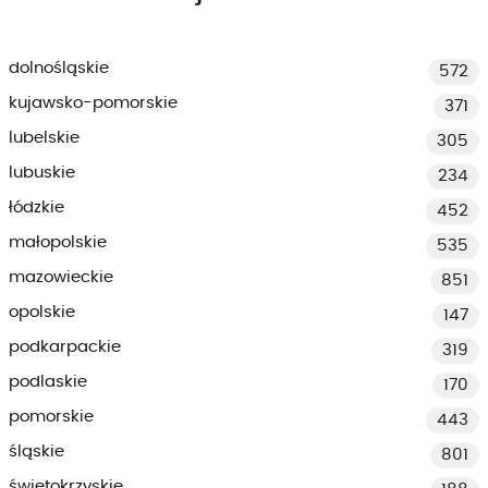
dolnośląskie
572
kujawsko-pomorskie
371
lubelskie
305
lubuskie
234
łódzkie
452
małopolskie
535
mazowieckie
851
opolskie
147
podkarpackie
319
podlaskie
170
pomorskie
443
śląskie
801
świętokrzyskie