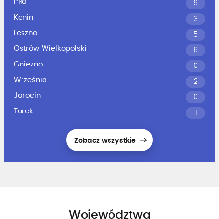
Piła
9
Konin
3
Leszno
5
Ostrów Wielkopolski
6
Gniezno
0
Września
2
Jarocin
0
Turek
1
Zobacz wszystkie
Województwa