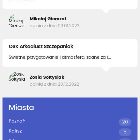
Mikołaj Gierszał
opinia z dnia 03.01.2023
OSK Arkadiusz Szczepaniak
Świetne przygotowanie i atmosfera, zdane za 1...
Zosia Sołtysiak
opinia z dnia 20.12.2022
Miasta
Poznań
20
Kalisz
5