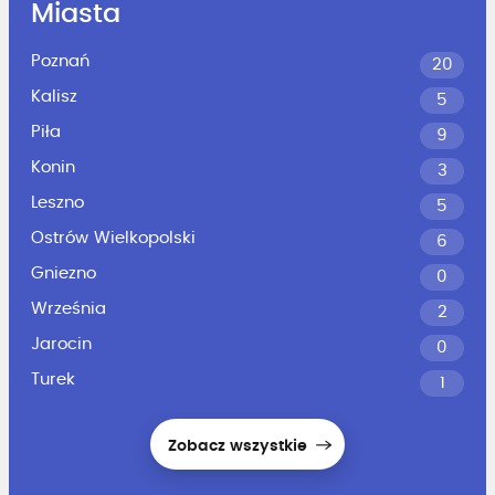
Miasta
Poznań
20
Kalisz
5
Piła
9
Konin
3
Leszno
5
Ostrów Wielkopolski
6
Gniezno
0
Września
2
Jarocin
0
Turek
1
Zobacz wszystkie