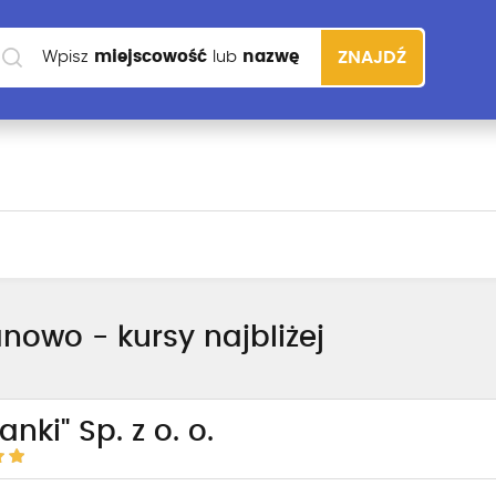
Wpisz
miejscowość
lub
nazwę
ZNAJDŹ
szkoły
nowo - kursy najbliżej
anki" Sp. z o. o.