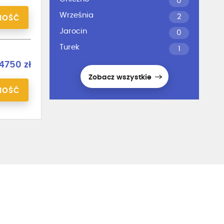
0
Września
2
NOŚĆ
Jarocin
0
Turek
1
4750 zł
Zobacz wszystkie
NOŚĆ