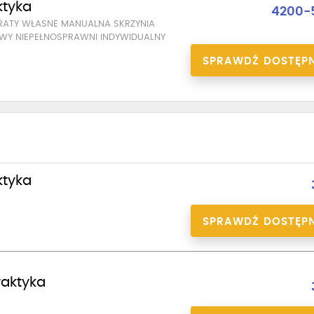
ktyka
4200-
ATY WŁASNE MANUALNA SKRZYNIA
Y NIEPEŁNOSPRAWNI INDYWIDUALNY
SPRAWDŹ DOSTĘP
ktyka
SPRAWDŹ DOSTĘP
praktyka