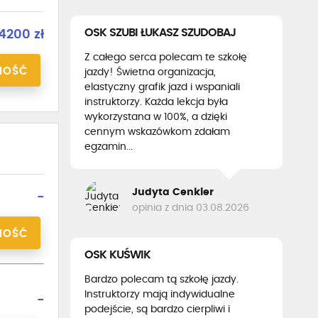
OSK SZUBI ŁUKASZ SZUDOBAJ
4200 zł
Z całego serca polecam te szkołę
NOŚĆ
jazdy! Świetna organizacja,
elastyczny grafik jazd i wspaniali
instruktorzy. Każda lekcja była
wykorzystana w 100%, a dzięki
cennym wskazówkom zdałam
egzamin...
Judyta Cenkier
-
opinia z dnia 03.08.2026
NOŚĆ
OSK KUŚWIK
Bardzo polecam tą szkołę jazdy.
Instruktorzy mają indywidualne
-
podejście, są bardzo cierpliwi i