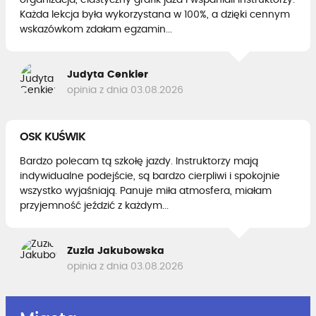
organizacja, elastyczny grafik jazd i wspaniali instruktorzy.
Każda lekcja była wykorzystana w 100%, a dzięki cennym
wskazówkom zdałam egzamin...
Judyta Cenkier
opinia z dnia 03.08.2026
OSK KUŚWIK
Bardzo polecam tą szkołę jazdy. Instruktorzy mają
indywidualne podejście, są bardzo cierpliwi i spokojnie
wszystko wyjaśniają. Panuje miła atmosfera, miałam
przyjemność jeździć z każdym...
Zuzia Jakubowska
opinia z dnia 03.08.2026