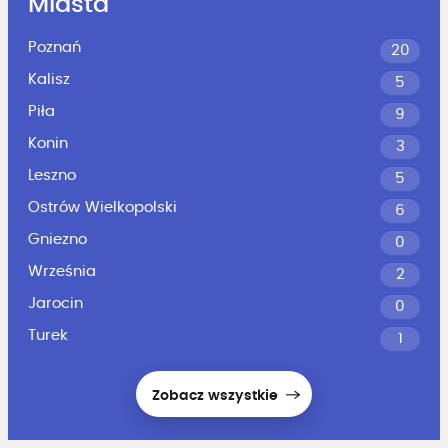
Miasta
Poznań
20
Kalisz
5
Piła
9
Konin
3
Leszno
5
Ostrów Wielkopolski
6
Gniezno
0
Września
2
Jarocin
0
Turek
1
Zobacz wszystkie