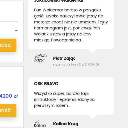
Jakubowski Waldemar
Pan Waldemar bardzo w porządku
gość, szybko nauczył mnie jazdy na
motorze chodź nic nie umiałem. Fajny
harmonogram jest, ponieważ Pan
-
Waldek ustawia jazdy na cały
miesiąc. Powodzenia na...
NOŚĆ
Piotr Zając
opinia z dnia 04.08.2026
OSK BRAVO
Wszystko super, bardzo fajni
4200 zł
instruktorzy i egzamin zdany za
pierwszym razem....
NOŚĆ
Kalina Krug