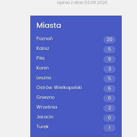
opinia z dnia 03.08.2026
Miasta
Poznań
20
Kalisz
5
Piła
9
Konin
3
Leszno
5
Ostrów Wielkopolski
6
Gniezno
0
Września
2
Jarocin
0
Turek
1