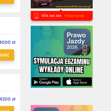
66x xxx xxx
Pokaż numer
4000 zł
NOŚĆ
4200 zł