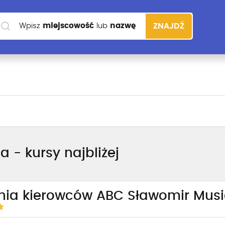
Wpisz
miejscowość
lub
nazwę
ZNAJDŹ
szkoły
 - kursy najbliżej
nia kierowców ABC Sławomir Musi