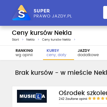
Ceny kursów Nekla
Start
Nekla
Ceny kursów Nekla
RANKING
KURSY
JAZDY
wg opinii
ceny, daty
dodatkowe
Brak kursów - w mieście Nekla
Ośrodek szkole
242
Zaufane opinii