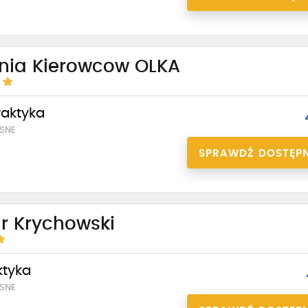
enia Kierowcow OLKA
praktyka
SNE
SPRAWDŹ DOSTĘP
r Krychowski
ktyka
SNE