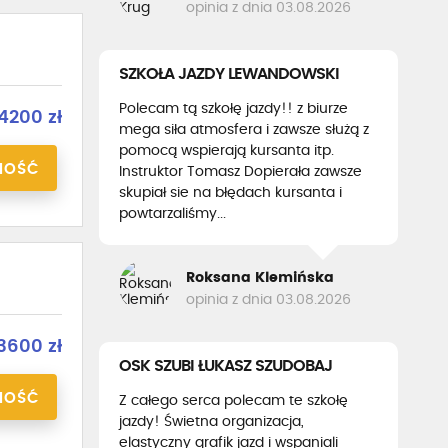
opinia z dnia 03.08.2026
SZKOŁA JAZDY LEWANDOWSKI
Polecam tą szkołę jazdy!! z biurze
4200 zł
mega siła atmosfera i zawsze służą z
pomocą wspierają kursanta itp.
NOŚĆ
Instruktor Tomasz Dopierała zawsze
skupiał sie na błędach kursanta i
powtarzaliśmy...
Roksana Klemińska
opinia z dnia 03.08.2026
3600 zł
OSK SZUBI ŁUKASZ SZUDOBAJ
NOŚĆ
Z całego serca polecam te szkołę
jazdy! Świetna organizacja,
elastyczny grafik jazd i wspaniali