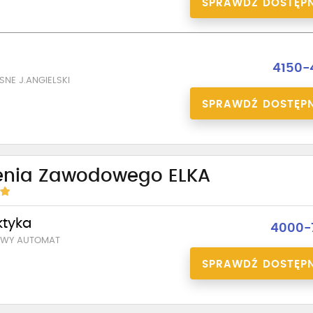
SPRAWDŹ DOSTĘP
a
4150-
NE J.ANGIELSKI
SPRAWDŹ DOSTĘP
enia Zawodowego ELKA
ktyka
4000-
OWY AUTOMAT
SPRAWDŹ DOSTĘP