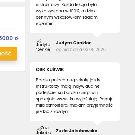
instruktorzy. Każda lekcja była
wykorzystana w 100%, a dzięki
cennym wskazówkom zdałam
egzamin...
5000 zł
Judyta Cenkier
opinia z dnia 03.08.2026
NOŚĆ
OSK KUŚWIK
Bardzo polecam tą szkołę jazdy.
Instruktorzy mają indywidualne
podejście, są bardzo cierpliwi i
spokojnie wszystko wyjaśniają. Panuje
miła atmosfera, miałam przyjemność
jeździć z każdym...
Zuzia Jakubowska