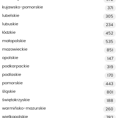
kujawsko-pomorskie
371
lubelskie
305
lubuskie
234
łódzkie
452
małopolskie
535
mazowieckie
851
opolskie
147
podkarpackie
319
podlaskie
170
pomorskie
443
śląskie
801
świętokrzyskie
188
warmińsko-mazurskie
260
wielkopolskie
782