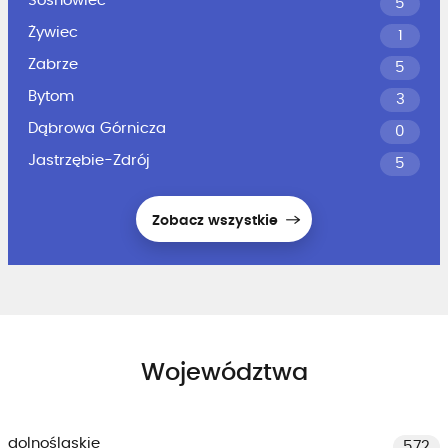
Sosnowiec
5
Żywiec
1
Zabrze
5
Bytom
3
Dąbrowa Górnicza
0
Jastrzębie-Zdrój
5
Zobacz wszystkie
Województwa
dolnośląskie
572