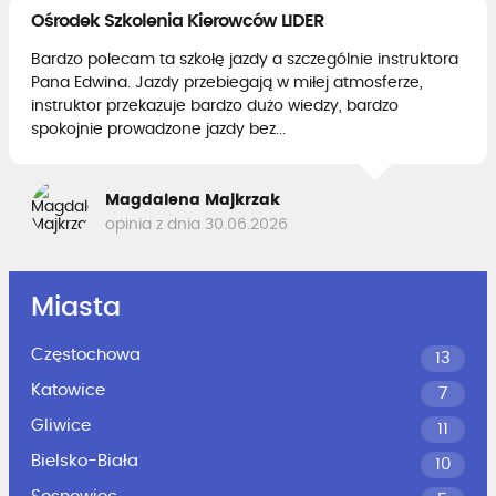
Ośrodek Szkolenia Kierowców LIDER
Bardzo polecam ta szkołę jazdy a szczególnie instruktora
Pana Edwina. Jazdy przebiegają w miłej atmosferze,
instruktor przekazuje bardzo dużo wiedzy, bardzo
spokojnie prowadzone jazdy bez...
Magdalena Majkrzak
opinia z dnia 30.06.2026
Miasta
Częstochowa
13
Katowice
7
Gliwice
11
Bielsko-Biała
10