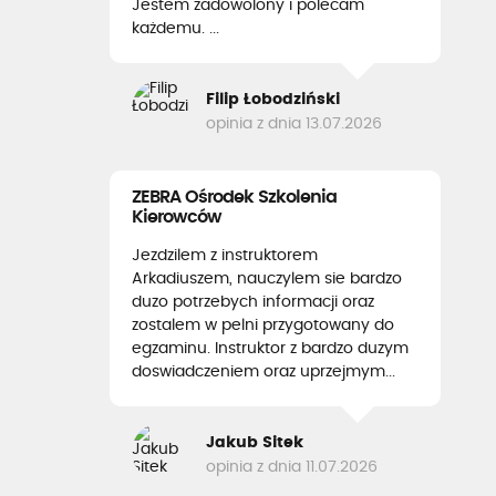
Jestem zadowolony i polecam
każdemu. ...
Filip Łobodziński
opinia z dnia 13.07.2026
ZEBRA Ośrodek Szkolenia
Kierowców
Jezdzilem z instruktorem
Arkadiuszem, nauczylem sie bardzo
duzo potrzebych informacji oraz
zostalem w pelni przygotowany do
egzaminu. Instruktor z bardzo duzym
doswiadczeniem oraz uprzejmym...
Jakub Sitek
opinia z dnia 11.07.2026