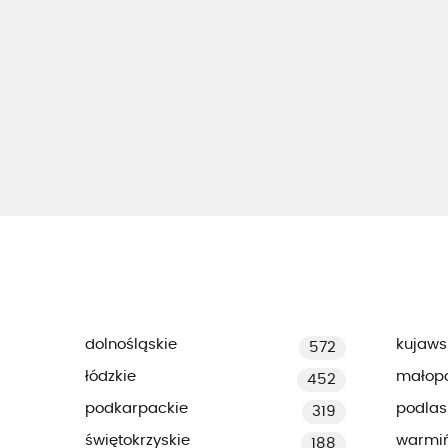
dolnośląskie
kujaws
572
łódzkie
małopo
452
podkarpackie
podlas
319
świętokrzyskie
warmi
188