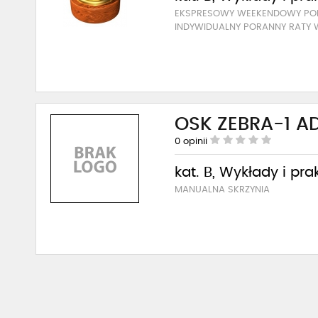
EKSPRESOWY WEEKENDOWY PO
INDYWIDUALNY PORANNY RATY 
OSK ZEBRA-1 A
0
opinii
kat. B, Wykłady i pra
MANUALNA SKRZYNIA