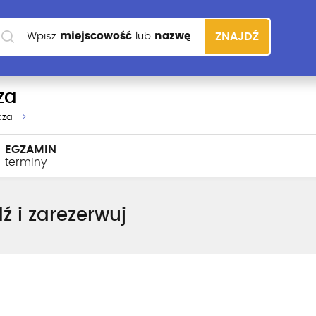
Wpisz
miejscowość
lub
nazwę
ZNAJDŹ
szkoły
za
cza
EGZAMIN
terminy
ź i zarezerwuj