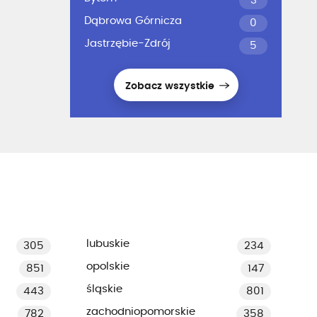
3
Dąbrowa Górnicza
0
Jastrzębie-Zdrój
5
Zobacz wszystkie
lubuskie
305
234
opolskie
851
147
śląskie
443
801
zachodniopomorskie
782
358