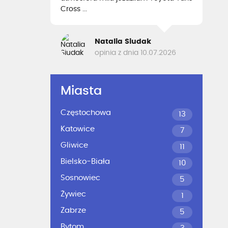
Cross ...
Natalia Siudak
opinia z dnia 10.07.2026
Miasta
Częstochowa
13
Katowice
7
Gliwice
11
Bielsko-Biała
10
Sosnowiec
5
Żywiec
1
Zabrze
5
Bytom