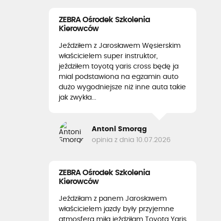
ZEBRA Ośrodek Szkolenia
Kierowców
Jeździłem z Jarosławem Węsierskim
właścicielem super instruktor,
jeździłem toyotą yaris cross będę ja
mial podstawiona na egzamin auto
dużo wygodniejsze niż inne auta takie
jak zwykła...
Antoni Smorąg
opinia z dnia 10.07.2026
ZEBRA Ośrodek Szkolenia
Kierowców
Jeździłam z panem Jarosławem
właścicielem jazdy były przyjemne
atmosfera miła jeździłam Toyota Yaris