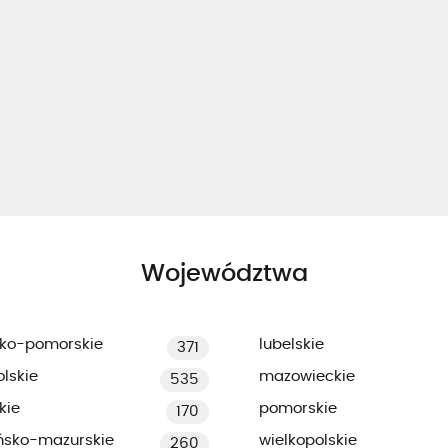
Województwa
ko-pomorskie
lubelskie
371
lskie
mazowieckie
535
kie
pomorskie
170
ńsko-mazurskie
wielkopolskie
260