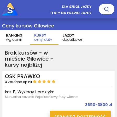
DLA SZKÓŁ JAZDY
TESTY NA PRAWO JAZDY
Ceny kursów Gilowice
RANKING
KURSY
JAZDY
wg opinii
ceny, daty
dodatkowe
Brak kursów - w
mieście Gilowice -
kursy najbliżej
OSK PRAWKO
4
Zaufane opinii
kat. B, Wykłady i praktyka
Manualna skrzynia Popołudniowy Raty własne
3650-3800 zł