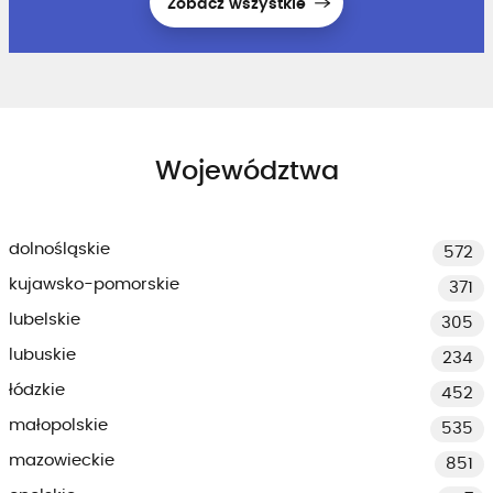
Zobacz wszystkie
Województwa
dolnośląskie
572
kujawsko-pomorskie
371
lubelskie
305
lubuskie
234
łódzkie
452
małopolskie
535
mazowieckie
851