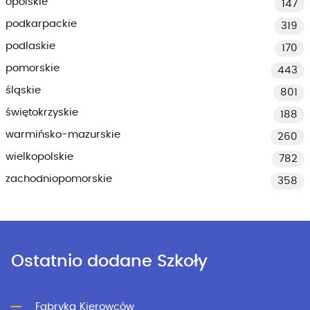
opolskie
147
podkarpackie
319
podlaskie
170
pomorskie
443
śląskie
801
świętokrzyskie
188
warmińsko-mazurskie
260
wielkopolskie
782
zachodniopomorskie
358
Ostatnio dodane Szkoły
Fabryka Kierowców