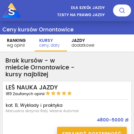
DLA SZKÓŁ JAZDY
TESTY NA PRAWO JAZDY
Ceny kursów Ornontowice
RANKING
KURSY
JAZDY
wg opinii
ceny, daty
dodatkowe
Brak kursów - w
mieście Ornontowice -
kursy najbliżej
LEŚ NAUKA JAZDY
189
Zaufanych opinii
kat. B, Wykłady i praktyka
Manualna skrzynia Raty własne Automat
4800-5000 zł