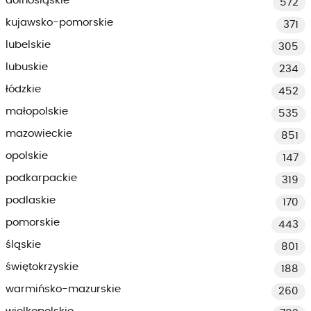
dolnośląskie
572
kujawsko-pomorskie
371
lubelskie
305
lubuskie
234
łódzkie
452
małopolskie
535
mazowieckie
851
opolskie
147
podkarpackie
319
podlaskie
170
pomorskie
443
śląskie
801
świętokrzyskie
188
warmińsko-mazurskie
260