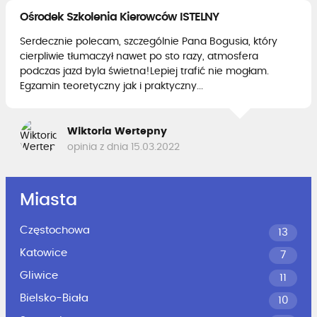
Ośrodek Szkolenia Kierowców ISTELNY
Serdecznie polecam, szczególnie Pana Bogusia, który
cierpliwie tłumaczył nawet po sto razy, atmosfera
podczas jazd byla świetna!Lepiej trafić nie mogłam.
Egzamin teoretyczny jak i praktyczny...
Wiktoria Wertepny
opinia z dnia 15.03.2022
Miasta
Częstochowa
13
Katowice
7
Gliwice
11
Bielsko-Biała
10