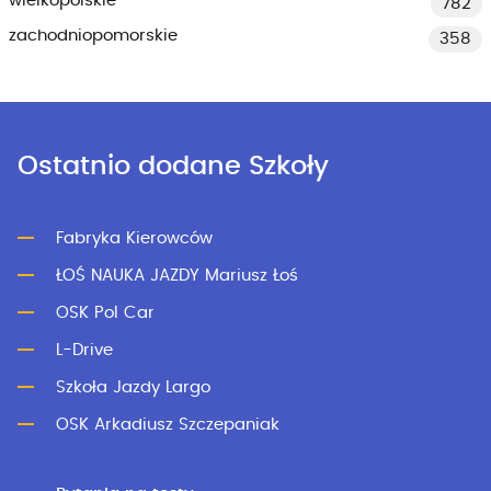
wielkopolskie
782
zachodniopomorskie
358
Ostatnio dodane Szkoły
Fabryka Kierowców
ŁOŚ NAUKA JAZDY Mariusz Łoś
OSK Pol Car
L-Drive
Szkoła Jazdy Largo
OSK Arkadiusz Szczepaniak